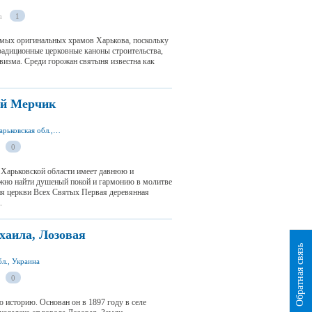
а
1
амых оригинальных храмов Харькова, поскольку
традиционные церковные каноны строительства,
визма. Среди горожан святыня известна как
ый Мерчик
пгт Старый Мерчик 63011, Валковский р-н, Харьковская обл., Украина
0
 Харьковской области имеет давнюю и
ожно найти душеный покой и гармонию в молитве
я церкви Всех Святых Первая деревянная
.
аила, Лозовая
Обратная связь
бл., Украина
0
историю. Основан он в 1897 году в селе