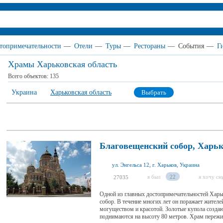
топримечательности
—
Отели
—
Туры
—
Рестораны
—
События
—
Г
Храмы Харьковская область
Всего объектов:
135
Украина
Харьковская область
Выбрать
Благовещенский собор, Харь
ул. Энгельса 12, г. Харьков, Украина
я был
22
я хочу сю
27035
Одной из главных достопримечательностей Харь
собор. В течение многих лет он поражает жителе
могуществом и красотой. Золотые купола созда
поднимаются на высоту 80 метров. Храм пережил