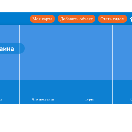
Моя карта
Добавить объект
Стать гидом
аина
да
Что посетить
Туры