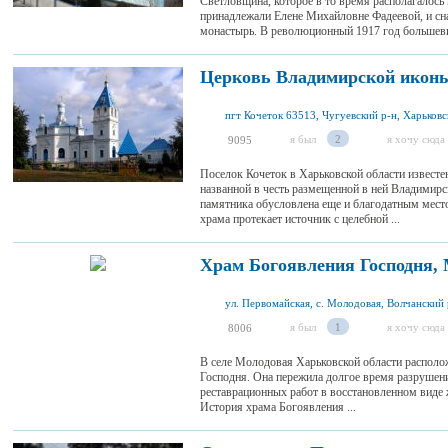
Светловщина, которое в то время располагалось 
принадлежали Елене Михайловне Фадеевой, и сн
монастырь. В революционный 1917 год большевик
Церковь Владимирской иконы
пгт Кочеток 63513, Чугуевский р-н, Харьковс
я был
2
я хочу сюда
9095
Поселок Кочеток в Харьковской области извест
названной в честь размещенной в ней Владимир
памятника обусловлена ​​еще и благодатным мес
храма протекает источник с целебной ...
Храм Богоявления Господня,
я был
1
я хочу сюда
8006
В селе Молодовая Харьковской области располо
Господня. Она пережила долгое время разрушени
реставрационных работ в восстановленном виде 
История храма Богоявления ...