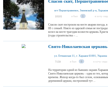
Спасов скит, Першотравнево
пгт Першотравневое, Змиевский р-н, Харьковс
я был
1
я хочу сюд
10101
Спасов скит построили на месте аварии поезда, 
III с семьей. Никто из царской семьи не пострад
велел на месте трагедии возвести церковь Хрис
(годы строительства – ...
Свято-Николаевская церковь
ул. Гетманская 11, г. Харьков 61001, Украина
я был
0
я хочу сюда
7159
На территории одной из бывших окраин Харьков
Свято-Николаевская церковь – одна из тех, кото
времена. Жихор когда-то был селом, основанным
деревянной церкви, построенной тут ...