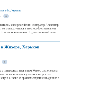
е
кая обл., Украина
а
0
в котором ехал российский император Александр
ал, но монарх увидел в этом особое знамение и
та Спасителя и часовню Нерукотворного Спаса
 в Жихоре, Харьков
1
а с интересным названием Жихор расположена
рым посчастливилось уцелеть в непростые
 еще в 17 веке. В архивах сохранились данные о