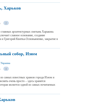
ь, Харьков
а
2
 главных архитектурных святынь Харькова.
лючает славное основание, создание
а и Григорий Квитка-Основьяненко, закрытие в
льный собор, Изюм
, Украина
а
4
 из самых известных храмов города Изюм и
яснить очень просто – здесь хранится
которая является одной из самых почитаемых
Харьков