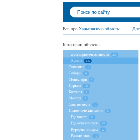
Все про
Харьковскую область
:
Дос
Категории объектов
Достопримечательности
273
Храмы
135
Cинагоги
1
Соборы
9
Монастыри
4
Церкви
118
Костелы
1
Мечети
1
Святые места
1
Паломнические места
0
Где поесть
21
Где остановиться
203
Курорты и отдых
72
Развлечения
15