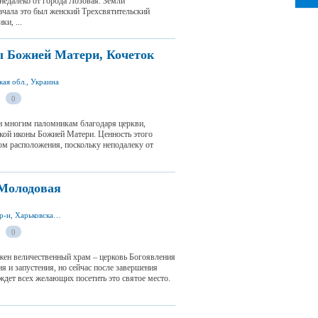
недалеко от города Лозовая. Земли
ачала это был женский Трехсвятительский
и, ...
 Божией Матери, Кочеток
кая обл., Украина
0
ен многим паломникам благодаря церкви,
ской иконы Божией Матери. Ценность этого
том расположения, поскольку неподалеку от
 Молодовая
ул. Первомайская, с. Молодовая, Волчанский р-н, Харьковская обл., Украина
0
жен величественный храм – церковь Богоявления
я и запустения, но сейчас после завершения
ждет всех желающих посетить это святое место.