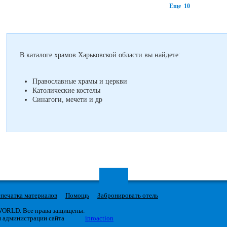
Еще 10
В каталоге храмов Харьковской области вы найдете:
Православные храмы и церкви
Католические костелы
Синагоги, мечети и др
печатка материалов
Помощь
Забронировать отель
 WORLD. Все права защищены.
я администрации сайта
iproaction