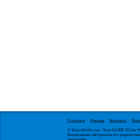
О проекте
Реклама
Контакты
Пере
© IGotoWorld.com - Your GUIDE TO the
Копирование материалов без разрешени
запрещено.