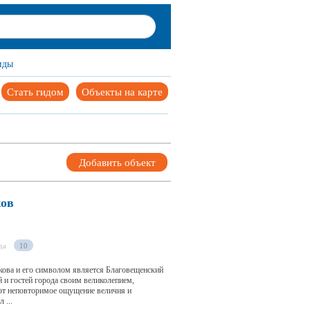
иды
Стать гидом
Объекты на карте
Добавить объект
ков
да
10
кова и его символом является Благовещенский
й и гостей города своим великолепием,
ют неповторимое ощущение величия и
 ...