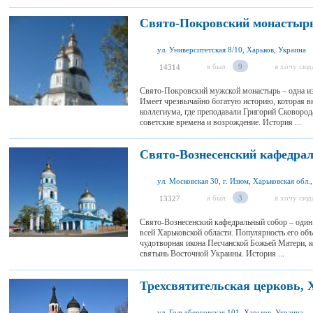
Свято-Покровский монастыр
ул. Университетская 8/10, Харьков, Украина
я был
9
я хочу сюд
14314
Свято-Покровский мужской монастырь – одна из
Имеет чрезвычайно богатую историю, которая вк
коллегиума, где преподавали Григорий Сковород
советские времена и возрождение. История ...
Свято-Вознесенский кафедра
ул. Московская 30, г. Изюм, Харьковская обл.
я был
3
я хочу сюд
13327
Свято-Вознесенский кафедральный собор – один
всей Харьковской области. Популярность его объ
чудотворная икона Песчанской Божьей Матери, 
святынь Восточной Украины. История ...
Трехсвятительская церковь, 
ул. Гольдберговская 101, Харьков, Украина