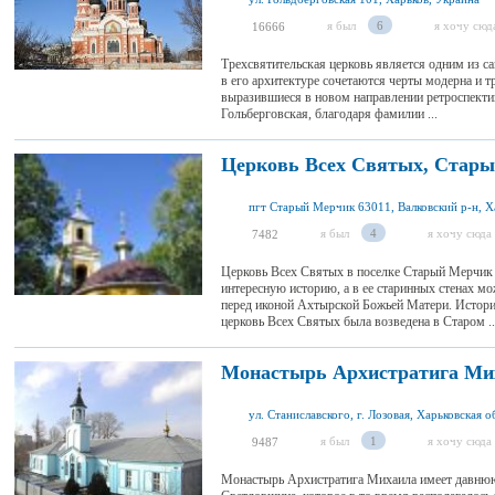
я был
6
я хочу сюд
16666
Трехсвятительская церковь является одним из с
в его архитектуре сочетаются черты модерна и 
выразившиеся в новом направлении ретроспекти
Гольберговская, благодаря фамилии ...
Церковь Всех Святых, Стар
я был
4
я хочу сюда
7482
Церковь Всех Святых в поселке Старый Мерчик
интересную историю, а в ее старинных стенах м
перед иконой Ахтырской Божьей Матери. Истори
церковь Всех Святых была возведена в Старом ..
Монастырь Архистратига Мих
ул. Станиславского, г. Лозовая, Харьковская о
я был
1
я хочу сюда
9487
Монастырь Архистратига Михаила имеет давнюю 