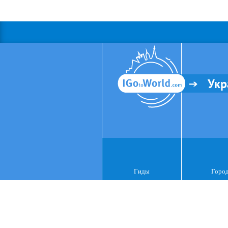
Укр
Гиды
Горо