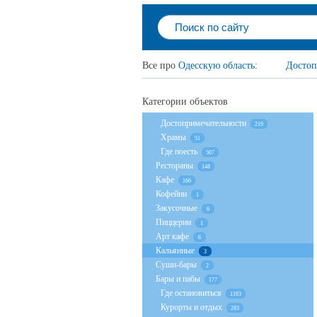
Все про
Одесскую область
:
Достоп
Категории объектов
Достопримечательности
219
Храмы
51
Где поесть
507
Рестораны
148
Кафе
166
Кофейни
1
Закусочные
6
Пиццерии
1
Арт кафе
6
Кальянные
3
Суши-бары
2
Бары и пабы
177
Где остановиться
1193
Курорты и отдых
283