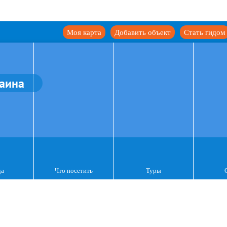
Моя карта
Добавить объект
Стать гидом
аина
да
Что посетить
Туры