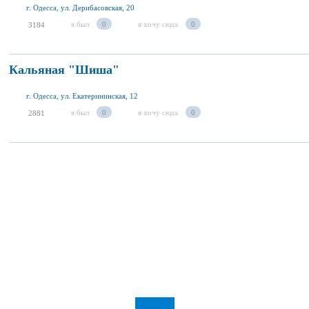
г. Одесса, ул. Дерибасовская, 20
я был
0
я хочу сюда
0
3184
Кальяная "Шиша"
г. Одесса, ул. Екатерининская, 12
я был
0
я хочу сюда
0
2881