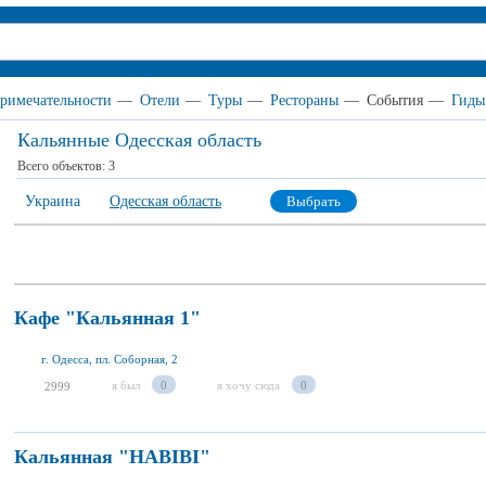
римечательности
—
Отели
—
Туры
—
Рестораны
—
События
—
Гиды
Кальянные Одесская область
Всего объектов:
3
Украина
Одесская область
Выбрать
Кафе "Кальянная 1"
г. Одесса, пл. Соборная, 2
я был
0
я хочу сюда
0
2999
Кальянная "HABIBI"