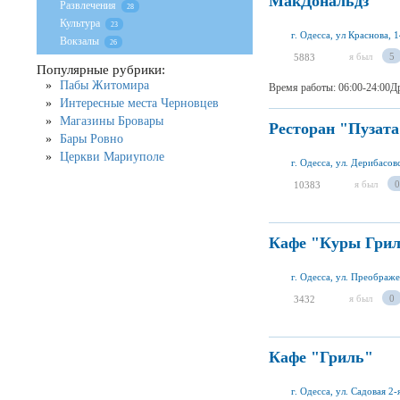
МакДональдз
Развлечения
28
Культура
23
г. Одесса, ул Краснова, 
Вокзалы
26
я был
5
5883
Популярные рубрики:
Пабы Житомира
Время работы: 06:00-24:00Д
Интересные места Черновцев
Магазины Бровары
Ресторан "Пузата
Бары Ровно
Церкви Мариуполе
г. Одесса, ул. Дерибасов
я был
0
10383
Кафе "Куры Гри
г. Одесса, ул. Преображе
я был
0
3432
Кафе "Гриль"
г. Одесса, ул. Садовая 2-я