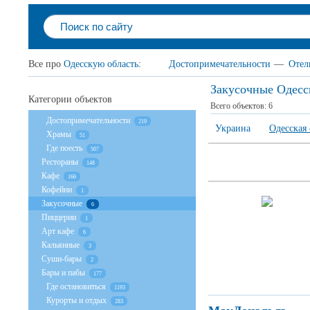
Все про
Одесскую область
:
Достопримечательности
—
Отел
Закусочные Одесс
Категории объектов
Всего объектов:
6
Достопримечательности
219
Украина
Одесская 
Храмы
51
Где поесть
507
Рестораны
148
Кафе
166
Кофейни
1
Закусочные
6
Пиццерии
1
Арт кафе
6
Кальянные
3
Суши-бары
2
Бары и пабы
177
Где остановиться
1193
Курорты и отдых
283