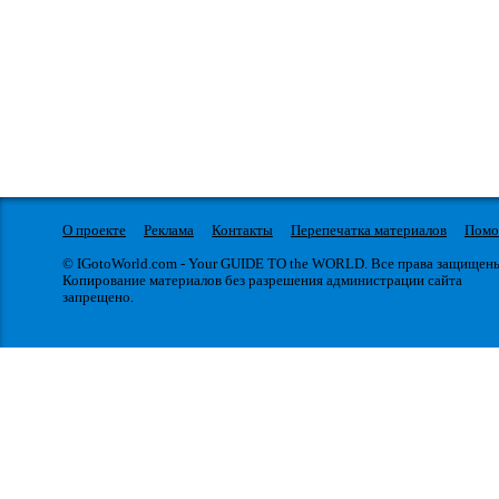
О проекте
Реклама
Контакты
Перепечатка материалов
Пом
© IGotoWorld.com - Your GUIDE TO the WORLD. Все права защищен
Копирование материалов без разрешения администрации сайта
запрещено.