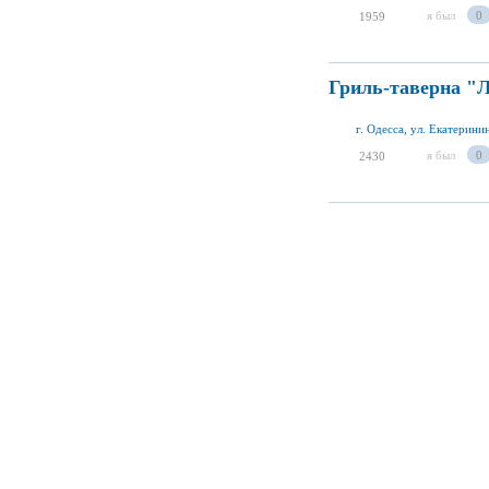
я был
0
1959
Гриль-таверна "
г. Одесса, ул. Екатерини
я был
0
2430