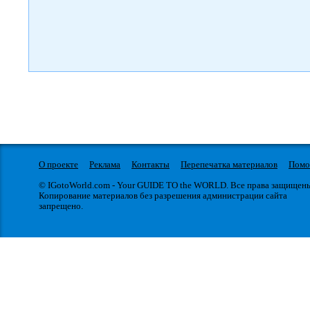
О проекте
Реклама
Контакты
Перепечатка материалов
Пом
© IGotoWorld.com - Your GUIDE TO the WORLD. Все права защищен
Копирование материалов без разрешения администрации сайта
запрещено.