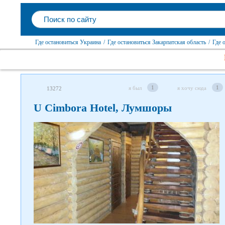
Где остановиться Украина
/
Где остановиться Закарпатская область
/
Где 
1
1
я был
я хочу сюда
13272
U Сimbora Hotel, Лумшоры