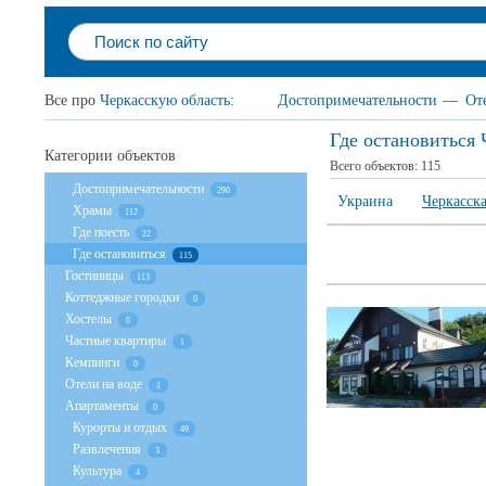
Все про
Черкасскую область
:
Достопримечательности
—
От
Где остановиться 
Категории объектов
Всего объектов:
115
Достопримечательности
290
Украина
Черкасска
Храмы
112
Где поесть
22
Где остановиться
115
Гостиницы
113
Коттеджные городки
0
Хостелы
0
Частные квартиры
1
Кемпинги
0
Отели на воде
1
Апартаменты
0
Курорты и отдых
49
Развлечения
3
Культура
4