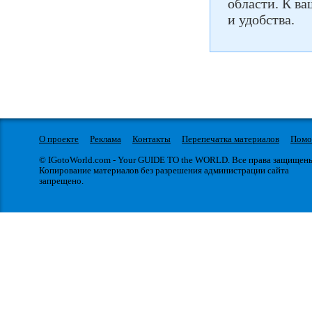
области. К в
и удобства.
О проекте
Реклама
Контакты
Перепечатка материалов
Пом
© IGotoWorld.com - Your GUIDE TO the WORLD. Все права защищен
Копирование материалов без разрешения администрации сайта
запрещено.