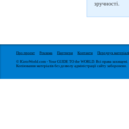
зручності.
Про проект
Реклама
Партнери
Контакти
Передрук матеріал
© IGotoWorld.com - Your GUIDE TO the WORLD. Всі права захищені.
Копіювання матеріалів без дозволу адміністрації сайту заборонено.