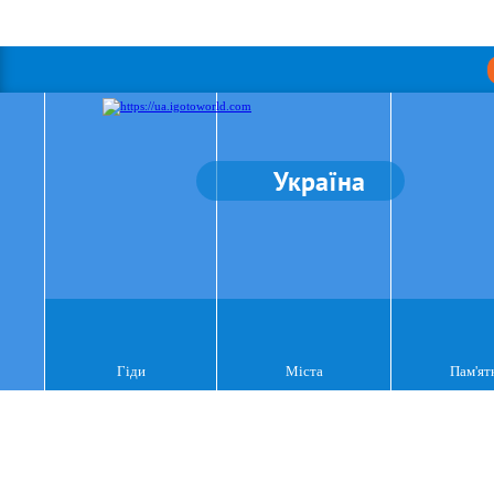
Україна
Гіди
Міста
Пам'ят