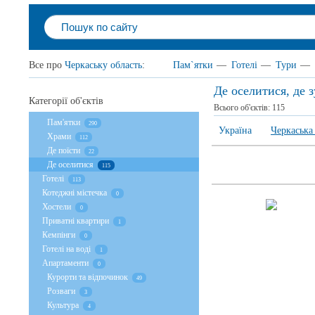
Все про
Черкаську область
:
Пам`ятки
—
Готелі
—
Тури
—
Де оселитися, де 
Категорії об'єктів
Всього об'єктів:
115
Пам'ятки
290
Україна
Черкаська
Храми
112
Де поїсти
22
Де оселитися
115
Готелі
113
Котеджні містечка
0
Хостели
0
Приватні квартири
1
Кемпінги
0
Готелі на воді
1
Апартаменти
0
Курорти та відпочинок
49
Розваги
3
Культура
4