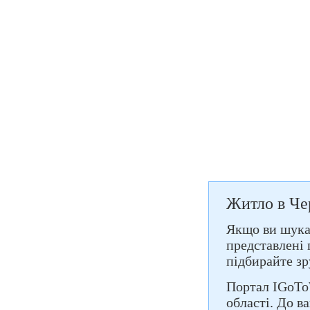
Житло в Че
Якщо ви шукає
представлені 
підбирайте зр
Портал IGoTo
області. До в