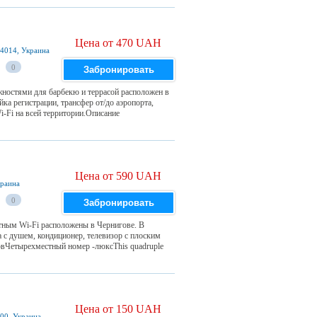
Цена от 470 UAH
14014, Украина
0
Забронировать
жностями для барбекю и террасой расположен в
йка регистрации, трансфер от/до аэропорта,
i-Fi на всей территории.Описание
Цена от 590 UAH
краина
0
Забронировать
атным Wi-Fi расположены в Чернигове. В
а с душем, кондиционер, телевизор с плоским
вЧетырехместный номер -люксThis quadruple
Цена от 150 UAH
000, Украина