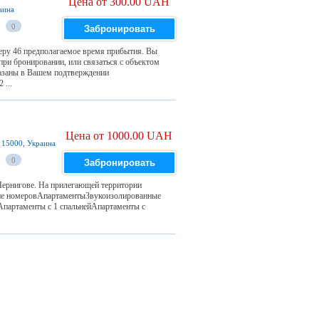
Цена от 300.00 UAH
раина
0
Забронировать
zepy 46 предполагаемое время прибытия. Вы
ри бронировании, или связаться с объектом
азаны в Вашем подтверждении
 ...
Цена от 1000.00 UAH
, 15000, Украина
0
Забронировать
ернигове. На прилегающей территории
ание номеровАпартаментыЗвукоизолированные
Апартаменты с 1 спальнейАпартаменты с