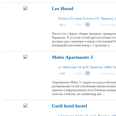
Leo Hostel
Тостого,151 улица Толстого 151, Чернигов, 
я был
0
я хочу сюда
1821
Хостел Leo с баром, общим лаунджем, принадле
Чернигове. К услугам гостей круглосуточная сто
доставка еды и напитков в номер и бесплатный W
номеровДвухместный номер с 1 кроватью и ...
Molex Apartments 3
ул. Любечская, 2А кв.59, Чернигов, 14000, У
я был
0
я хочу сюда
1599
Апартаменты Molex 3 с видом на город и беспл
распоряжении гостей собственная ванная комнат
экраном и микроволновая печь.Описание номеро
room has a balcony, air conditioning and ...
Gurli hotel-hostel
Самоквасова Дмитра 21, кв 15, Чернигов, 14