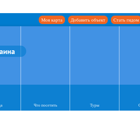
Моя карта
Добавить объект
Стать гидом
аина
да
Что посетить
Туры