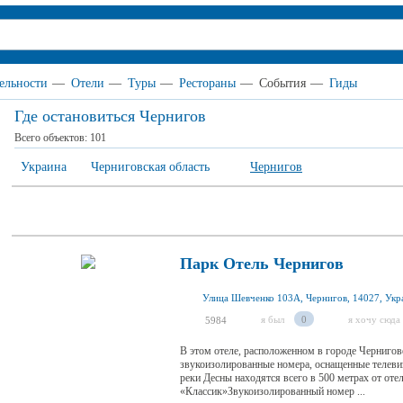
ельности
—
Отели
—
Туры
—
Рестораны
—
События
—
Гиды
Где остановиться Чернигов
Всего объектов:
101
Украина
Черниговская область
Чернигов
Парк Отель Чернигов
Улица Шевченко 103А, Чернигов, 14027, Укр
я был
0
я хочу сюда
5984
В этом отеле, расположенном в городе Чернигове
звукоизолированные номера, оснащенные телеви
реки Десны находятся всего в 500 метрах от от
«Классик»Звукоизолированный номер ...