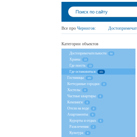
Все про
Чернигов
:
Достопримечат
Категории объектов
Достопримечательности
64
Храмы
13
Где поесть
13
Где остановиться
101
Гостиницы
101
Коттеджные городки
0
Хостелы
0
Частные квартиры
0
Кемпинги
0
Отели на воде
0
Апартаменты
0
Курорты и отдых
6
Развлечения
2
Культура
6