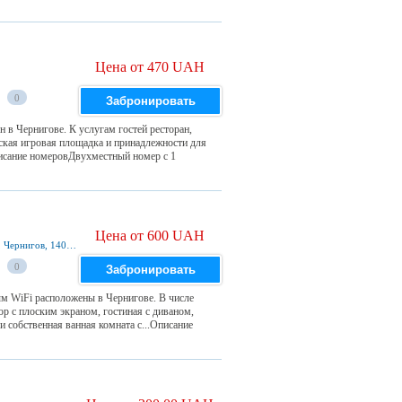
Цена от 470 UAH
0
Забронировать
н в Чернигове. К услугам гостей ресторан,
етская игровая площадка и принадлежности для
исание номеровДвухместный номер с 1
Цена от 600 UAH
9 Korenia Street Терентия Кореня 9, кВ37, эт4, Чернигов, 14000, Украина
0
Забронировать
ым WiFi расположены в Чернигове. В числе
ор с плоским экраном, гостиная с диваном,
 собственная ванная комната с...Описание