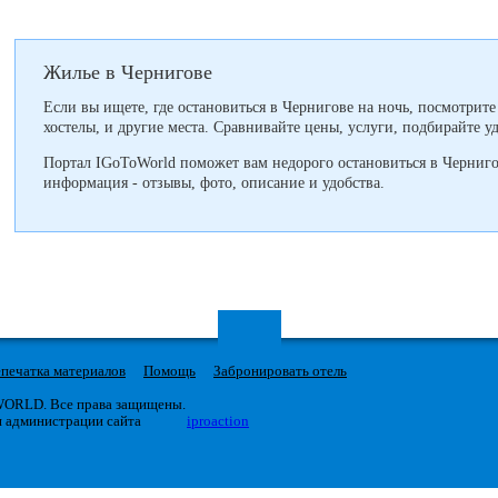
Жилье в Чернигове
Если вы ищете, где остановиться в Чернигове на ночь, посмотрит
хостелы, и другие места. Сравнивайте цены, услуги, подбирайте 
Портал IGoToWorld поможет вам недорого остановиться в Черниго
информация - отзывы, фото, описание и удобства.
печатка материалов
Помощь
Забронировать отель
 WORLD. Все права защищены.
я администрации сайта
iproaction