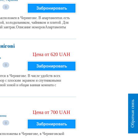
0
Забронировать
расположен в Чернигове. В апартаментах есть
ой, холодильником, чайником и плитой. Для
ный завтрак.Описание номеровАпартаменты
нігові
Цена от 620 UAH
а
0
Забронировать
ся в Чернигове. В числе удобств всех
зор с плоским экраном и спутниковыми
ной зоной и общая ванная комната с
Обратная связь
Цена от 700 UAH
аина
0
Забронировать
асположены в Чернигове, в Черниговской