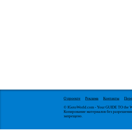
О проекте
Реклама
Контакты
Пере
© IGotoWorld.com - Your GUIDE TO the
Копирование материалов без разрешени
запрещено.