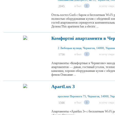
я был
0
я хочу сюда
2045
Отель-хостел Gurli с баром и бесплатным Wi-Fi 
полностью оборудованная кухня с обеденной зон
гостей апартаментов сервируется континенталь
ДелюксThis apartment has a electric ...
Комфортні апартаменти в Чер
2 Любецька вулиця, Чернигов, 14000, Украин
я был
0
я хочу сюда
1756
Апартаменты «Комфортные в Чернигове» находят
апартаментов — диван, гостиный уголок, телеви
каналами, хорошо оборудованная кухня с обеден
феном.Описание ...
ApartLux 3
проспект Перемоги 75, Чернигов, 14000, Укр
я был
0
я хочу сюда
1566
Апартаменты «Apartlux 3» с бесплатным Wi-Fi р