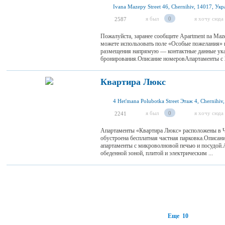
Ivana Mazepy Street 46, Chernihiv, 14017, Ук
я был
0
я хочу сюда
2587
Пожалуйста, заранее сообщите Apartment na Ma
можете использовать поле «Особые пожелания» п
размещения напрямую — контактные данные ук
бронирования.Описание номеровАпартаменты с 2
Квартира Люкс
4 Het'mana Polubotka Street Этаж 4, Chernihiv
я был
0
я хочу сюда
2241
Апартаменты «Квартира Люкс» расположены в Ч
обустроена бесплатная частная парковка.Опис
апартаменты с микроволновой печью и посудой.
обеденной зоной, плитой и электрическим ...
Еще 10