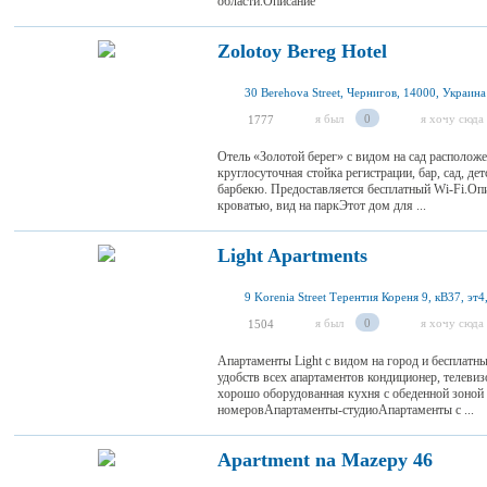
области.Описание
Zolotoy Bereg Hotel
30 Berehova Street, Чернигов, 14000, Украина
я был
0
я хочу сюда
1777
Отель «Золотой берег» с видом на сад расположе
круглосуточная стойка регистрации, бар, сад, д
барбекю. Предоставляется бесплатный Wi-Fi.Оп
кроватью, вид на паркЭтот дом для ...
Light Apartments
я был
0
я хочу сюда
1504
Апартаменты Light с видом на город и бесплатн
удобств всех апартаментов кондиционер, телевиз
хорошо оборудованная кухня с обеденной зоной и
номеровАпартаменты-студиоАпартаменты с ...
Apartment na Mazepy 46