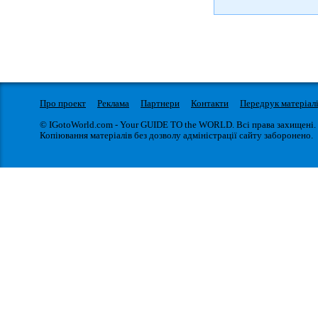
Про проект
Реклама
Партнери
Контакти
Передрук матеріал
© IGotoWorld.com - Your GUIDE TO the WORLD. Всі права захищені.
Копіювання матеріалів без дозволу адміністрації сайту заборонено.