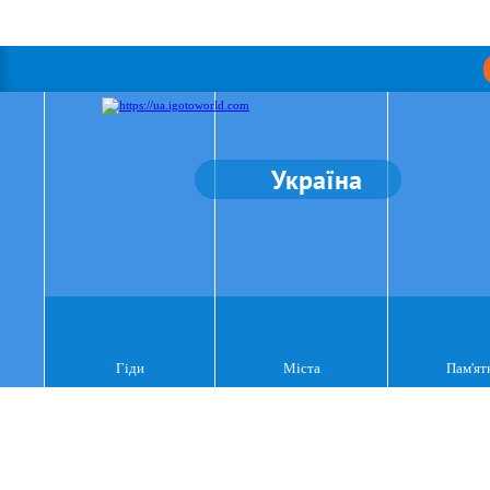
Україна
Гіди
Міста
Пам'ят