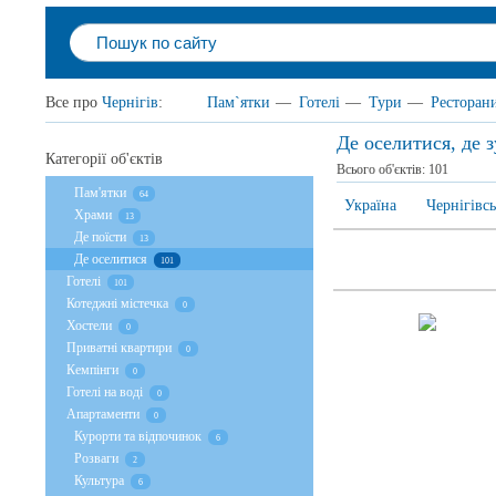
Все про
Чернігів
:
Пам`ятки
—
Готелі
—
Тури
—
Ресторан
Де оселитися, де 
Категорії об'єктів
Всього об'єктів:
101
Пам'ятки
64
Україна
Чернігівсь
Храми
13
Де поїсти
13
Де оселитися
101
Готелі
101
Котеджні містечка
0
Хостели
0
Приватні квартири
0
Кемпінги
0
Готелі на воді
0
Апартаменти
0
Курорти та відпочинок
6
Розваги
2
Культура
6