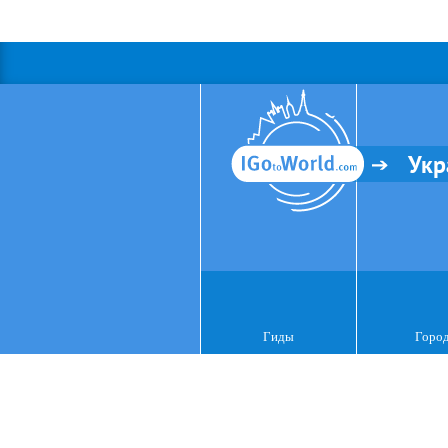
Укр
Гиды
Горо