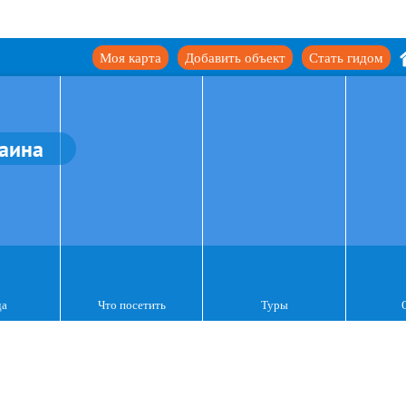
Моя карта
Добавить объект
Стать гидом
аина
да
Что посетить
Туры