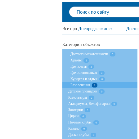
Все про
Днепродзержинск
:
Досто
Категории объектов
Достопримечательности
5
Храмы
2
Где поесть
3
Где остановиться
4
Курорты и отдых
0
Развлечения
1
Детские площадки
0
Кинотеатры
0
Аквариумы, Дельфинарии
0
Зоопарки
0
Цирки
0
Ночные клубы
0
Казино
0
Диско-клубы
0