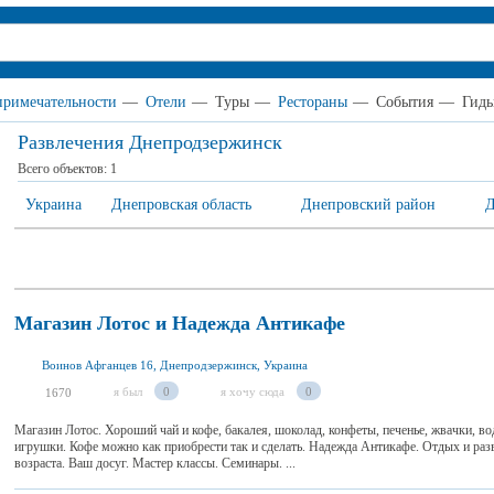
примечательности
—
Отели
—
Туры
—
Рестораны
—
События
—
Гид
Развлечения Днепродзержинск
Всего объектов:
1
Украина
Днепровская область
Днепровский район
Д
Магазин Лотос и Надежда Антикафе
Воинов Афганцев 16, Днепродзержинск, Украина
я был
0
я хочу сюда
0
1670
Магазин Лотос. Хороший чай и кофе, бакалея, шоколад, конфеты, печенье, жвачки, вода
игрушки. Кофе можно как приобрести так и сделать. Надежда Антикафе. Отдых и раз
возраста. Ваш досуг. Мастер классы. Семинары. ...