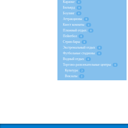
Караоке
0
Бильярд
0
Боулинг
0
Аттракционы
0
Квест комнаты
1
Пляжный отдых
0
Пейнтбол
0
Стрип-бары
0
Экстремальный отдых
0
Футбольные стадионы
0
Водный отдых
0
Торгово-развлекательные центры
0
Культура
2
Вокзалы
2