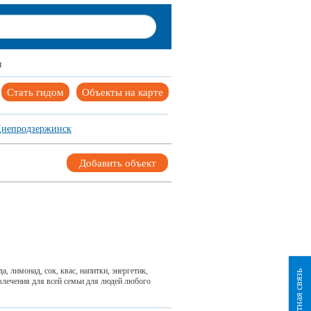
ы
Стать гидом
Объекты на карте
непродзержинск
Добавить объект
, лимонад, сок, квас, напитки, энергетик,
Обратная связь
влечения для всей семьи для людей любого