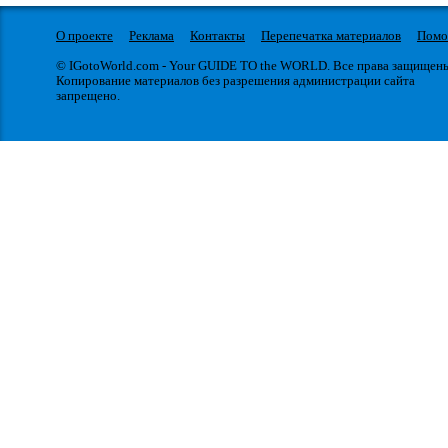
О проекте
Реклама
Контакты
Перепечатка материалов
Пом
© IGotoWorld.com - Your GUIDE TO the WORLD. Все права защищен
Копирование материалов без разрешения администрации сайта
запрещено.