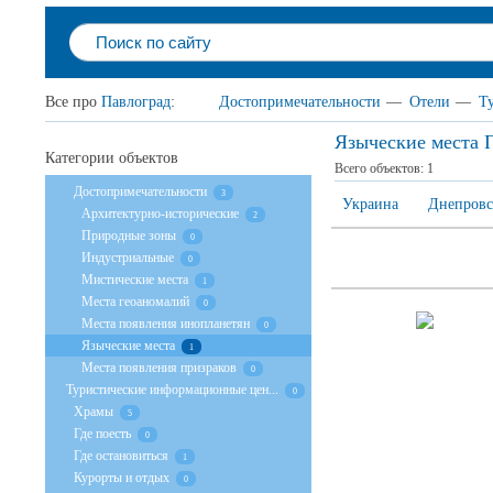
Все про
Павлоград
:
Достопримечательности
—
Отели
—
Т
Языческие места 
Категории объектов
Всего объектов:
1
Достопримечательности
3
Украина
Днепровс
Архитектурно-исторические
2
Природные зоны
0
Индустриальные
0
Мистические места
1
Места геоаномалий
0
Места появления инопланетян
0
Языческие места
1
Места появления призраков
0
Туристические информационные цен...
0
Храмы
5
Где поесть
0
Где остановиться
1
Курорты и отдых
0