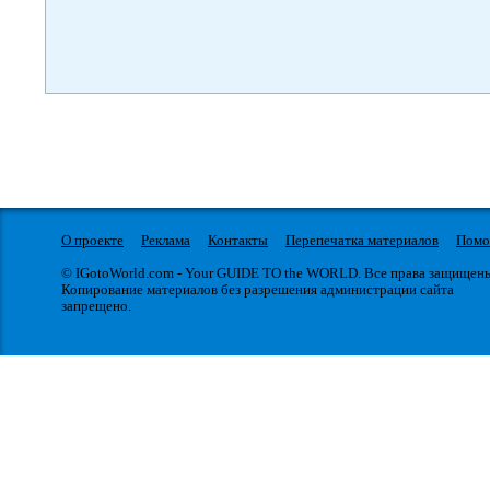
О проекте
Реклама
Контакты
Перепечатка материалов
Пом
© IGotoWorld.com - Your GUIDE TO the WORLD. Все права защищен
Копирование материалов без разрешения администрации сайта
запрещено.