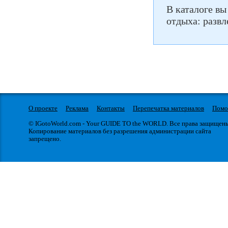
В каталоге вы
отдыха: развл
О проекте
Реклама
Контакты
Перепечатка материалов
Пом
© IGotoWorld.com - Your GUIDE TO the WORLD. Все права защищен
Копирование материалов без разрешения администрации сайта
запрещено.