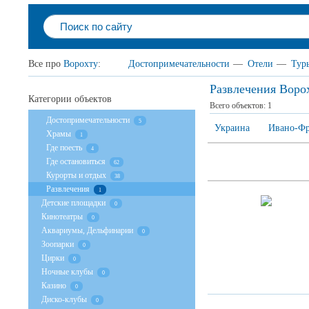
Все про
Ворохту
:
Достопримечательности
—
Отели
—
Тур
Развлечения Воро
Категории объектов
Всего объектов:
1
Достопримечательности
5
Украина
Ивано-Фр
Храмы
1
Где поесть
4
Где остановиться
62
Курорты и отдых
38
Развлечения
1
Детские площадки
0
Кинотеатры
0
Аквариумы, Дельфинарии
0
Зоопарки
0
Цирки
0
Ночные клубы
0
Казино
0
Диско-клубы
0