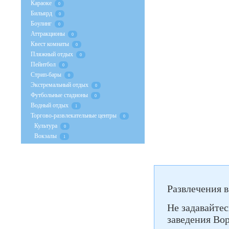
Караоке
0
Бильярд
0
Боулинг
0
Аттракционы
0
Квест комнаты
0
Пляжный отдых
0
Пейнтбол
0
Стрип-бары
0
Экстремальный отдых
0
Футбольные стадионы
0
Водный отдых
1
Торгово-развлекательные центры
0
Культура
0
Вокзалы
1
Развлечения в
Не задавайтес
заведения Вор