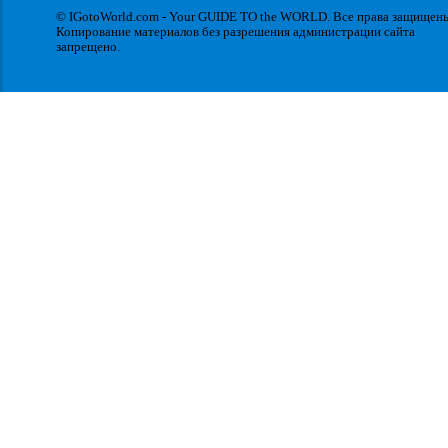
© IGotoWorld.com - Your GUIDE TO the WORLD. Все права защищен
Копирование материалов без разрешения администрации сайта
запрещено.