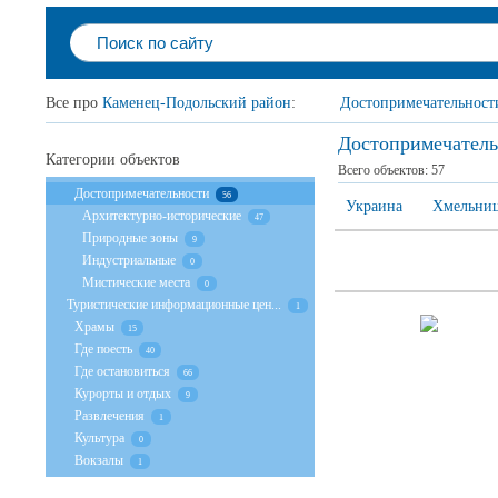
Все про
Каменец-Подольский район
:
Достопримечательност
Достопримечатель
Категории объектов
Всего объектов:
57
Достопримечательности
56
Украина
Хмельниц
Архитектурно-исторические
47
Природные зоны
9
Индустриальные
0
Мистические места
0
Туристические информационные цен...
1
Храмы
15
Где поесть
40
Где остановиться
66
Курорты и отдых
9
Развлечения
1
Культура
0
Вокзалы
1