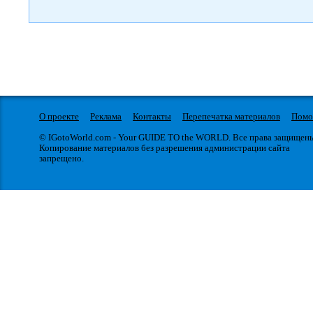
О проекте
Реклама
Контакты
Перепечатка материалов
Пом
© IGotoWorld.com - Your GUIDE TO the WORLD. Все права защищен
Копирование материалов без разрешения администрации сайта
запрещено.