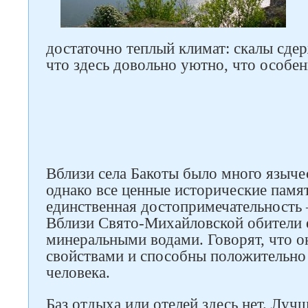
достаточно теплый климат: скалы сде
что здесь довольно уютно, что особен
Вблизи села Бакоты было много языче
однако все ценные исторические памя
единственная достопримечательность
Вблизи Свято-Михайловской обители е
минеральными водами. Говорят, что 
свойствами и способны положительно 
человека.
Следите за нами в соцсетях
Баз отдыха или отелей здесь нет. Лучш