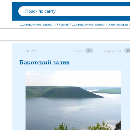
Достопримечательности Украина
/
Достопримечательности Хмельницкая о
34
25
я был
я хочу сюда
60727
Бакотский залив