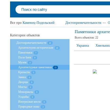
Все про
Каменец-Подольский
:
Достопримечательности
—
О
Памятники архит
Категории объектов
Всего объектов:
22
Достопримечательности
44
Украина
Хмельниц
Архитектурно-исторические
41
Памятники
7
Поля битв
0
Музеи
3
Архитектурные памятники
22
Крепости
5
Замки
0
Дворцы
0
Мосты
0
Мемориалы
0
Усадьбы
0
Интересные места
6
Природные зоны
3