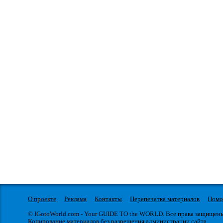
О проекте
Реклама
Контакты
Перепечатка материалов
Пом
© IGotoWorld.com - Your GUIDE TO the WORLD. Все права защищен
Копирование материалов без разрешения администрации сайта