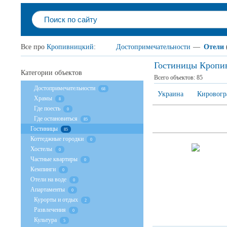
Все про
Кропивницкий
:
Достопримечательности
—
Отели
Гостиницы Кропи
Категории объектов
Всего объектов:
85
Достопримечательности
68
Украина
Кировогр
Храмы
8
Где поесть
0
Где остановиться
85
Гостиницы
85
Коттеджные городки
0
Хостелы
0
Частные квартиры
0
Кемпинги
0
Отели на воде
0
Апартаменты
0
Курорты и отдых
2
Развлечения
0
Культура
5