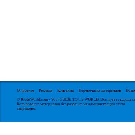
О проекте
Реклама
Контакты
Перепечатка материалов
Пом
© IGotoWorld.com - Your GUIDE TO the WORLD. Все права защищен
Копирование материалов без разрешения администрации сайта
запрещено.