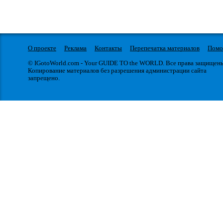
О проекте
Реклама
Контакты
Перепечатка материалов
Пом
© IGotoWorld.com - Your GUIDE TO the WORLD. Все права защищен
Копирование материалов без разрешения администрации сайта
запрещено.