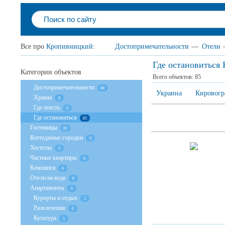
Все про
Кропивницкий
:
Достопримечательности
—
Отели
Где остановиться
Категории объектов
Всего объектов:
85
Достопримечательности
68
Украина
Кировогр
Храмы
8
Где поесть
0
Где остановиться
85
Гостиницы
85
Коттеджные городки
0
Хостелы
0
Частные квартиры
0
Кемпинги
0
Отели на воде
0
Апартаменты
0
Курорты и отдых
2
Развлечения
0
Культура
5