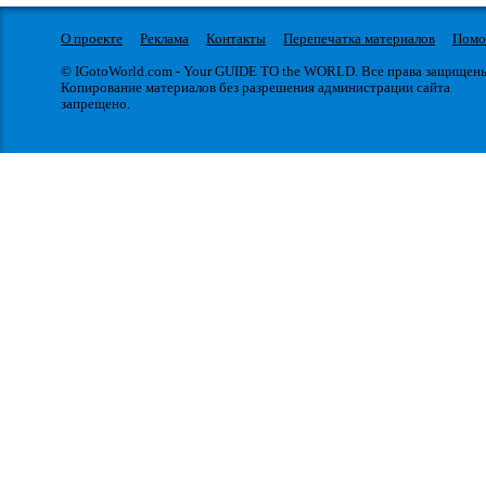
О проекте
Реклама
Контакты
Перепечатка материалов
Пом
© IGotoWorld.com - Your GUIDE TO the WORLD. Все права защищен
Копирование материалов без разрешения администрации сайта
запрещено.