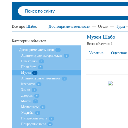
Все про
Шабо
:
Достопримечательности
—
Отели
—
Туры
Музеи Шабо
Категории объектов
Всего объектов:
1
Достопримечательности
1
Украина
Одесская 
Архитектурно-исторические
1
Памятники
0
Поля битв
0
Музеи
1
Архитектурные памятники
0
Крепости
0
Замки
0
Дворцы
0
Мосты
0
Мемориалы
0
Усадьбы
0
Интересные места
1
Природные зоны
0