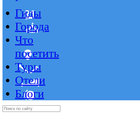
Гиды
Города
Что
посетить
Туры
Отели
Блоги