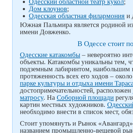
Одесский областной театр кукол
;
Дом клоунов
;
Одесская областная филармония
и 
Южная Пальмира является родиной и
имени Довженко.
В Одессе стоит п
Одесские катакомбы
– невероятно инт
Следите за нами в соцсетях
объекты. Катакомбы уникальны тем, 
подземным лабиринтом, наибольшим 
протяженность всех его ходов – около
парке культуры и отдыха имени Тарас
достопримечательностей, расположен
матросу
. На
Соборной площади
регул
картин местных художников.
Одесски
необходимо внести в список мест, об
Стоит упомянуть и Рынок «Авангард»,
названием промышленно-вещевой рын