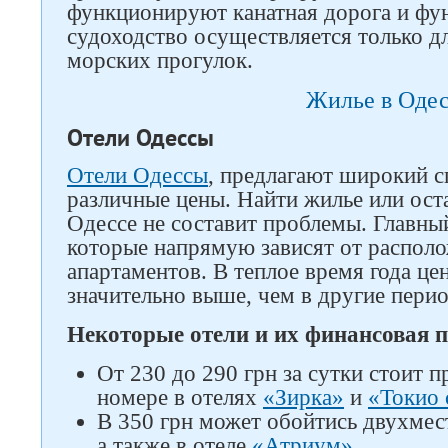
функционируют канатная дорога и фу
судоходство осуществляется только д
морских прогулок.
Жилье в Оде
Отели Одессы
Отели Одессы
, предлагают широкий с
различные цены. Найти жилье или оста
Одессе не составит проблемы. Главны
которые напрямую зависят от располо
апартаментов. В теплое время года ц
значительно выше, чем в другие пери
Некоторые отели и их финансовая 
От 230 до 290 грн за сутки стоит 
номере в отелях
«Зирка»
и
«Токио 
В 350 грн может обойтись двухме
а также в отеле
«Атриум»
.