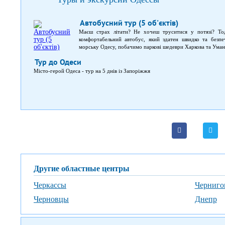
Автобусний тур (5 об'єктів)
Маєш страх літати? Не хочеш труситися у потязі? То
комфортабельний автобус, який здатен швидко та безпе
морську Одесу, побачимо паркові шедеври Харкова та Умані 
Тур до Одеси
Місто-герой Одеса - тур на 5 днів із Запоріжжя
Другие областные центры
Черкассы
Черниго
Черновцы
Днепр