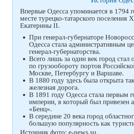
История Оде
Впервые Одесса упоминается в 1794 г
месте турецко-татарского поселения 
Екатерины II.
При генерал-губернаторе Новоросс
Одесса стала административным ц
генерал-губернаторства.
Всего лишь за один век город стал
по грузообороту портов Российско
Москве, Петербургу и Варшаве.
В 1880 году здесь была открыта та
железная дорога.
В 1891 году Одесса стала первым 
империи, в который был привезен 
«Бенц».
В середине 20 века город областно
большую популярность как туристи
Источник фото: e-news.su.