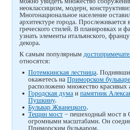
можно увидеть множество сооружений
неоклассицизм, модерн, конструктиви
Многонациональное население оставил
архитектуре города. Прослеживается 
греческого стилей. В планировках и 
узнать элементы итальянского, францу
декора.
К самым популярным
достопримечате
относятся:
Потемкинская лестница
. Поднявши
окажетесь на
Приморском бульвар
расположено множество красивых 
Городская дума
и
памятник Алекса
Пушкину
.
Бульвар Жванецкого
.
Тещин мост
− пешеходный мост в 
огромными масштабами. Он соедин
Приморским бульваром.