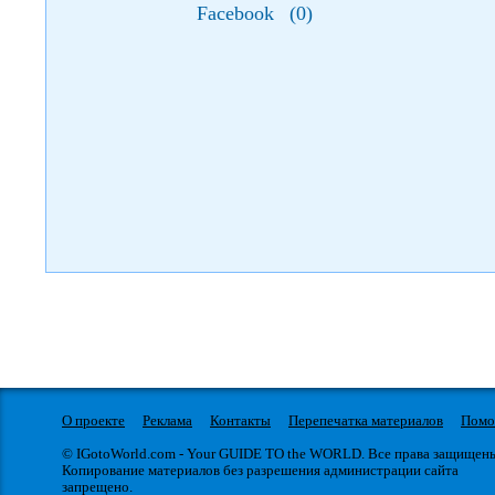
Facebook
(
0
)
О проекте
Реклама
Контакты
Перепечатка материалов
Пом
© IGotoWorld.com - Your GUIDE TO the WORLD. Все права защищен
Копирование материалов без разрешения администрации сайта
запрещено.