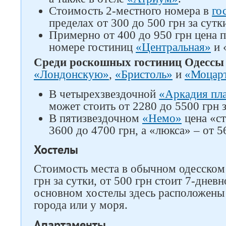
Стоимость 2-местного номера в
го
пределах от 300 до 500 грн за сутк
Примерно от 400 до 950 грн цена 
номере гостиниц
«Центральная»
и 
Среди роскошных гостиниц Одессы
«Лондонскую»
,
«Бристоль»
и
«Моцар
В четырехзвездочной
«Аркадия пл
может стоить от 2280 до 5500 грн з
В пятизвездочном
«Немо»
цена «ст
3600 до 4700 грн, а «люкса» – от 5
Хостелы
Стоимость места в обычном одесском 
грн за сутки, от 500 грн стоит 7-днев
основном хостелы здесь расположены 
города или у моря.
Апартаменты