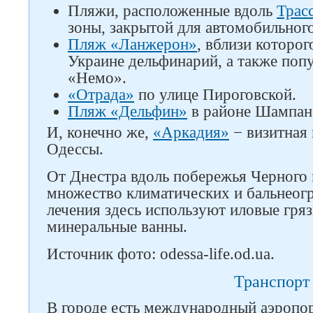
Пляжи, расположенные вдоль
Трас
зоны, закрытой для автомобильног
Пляж «Ланжерон»
, вблизи которо
Украине дельфинарий, а также поп
«Немо».
«Отрада»
по улице Пироговской.
Пляж «Дельфин»
в районе Шампан
И, конечно же,
«Аркадия»
− визитная 
Одессы.
От Днестра вдоль побережья Черного
множество климатических и бальнеог
лечения здесь используют иловые гряз
минеральные ванны.
Источник фото: odessa-life.od.ua.
Транспорт
В городе есть международный аэропо