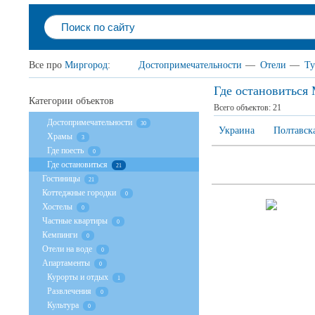
Все про
Миргород
:
Достопримечательности
—
Отели
—
Т
Где остановиться
Категории объектов
Всего объектов:
21
Достопримечательности
30
Украина
Полтавска
Храмы
3
Где поесть
0
Где остановиться
21
Гостиницы
21
Коттеджные городки
0
Хостелы
0
Частные квартиры
0
Кемпинги
0
Отели на воде
0
Апартаменты
0
Курорты и отдых
1
Развлечения
0
Культура
0