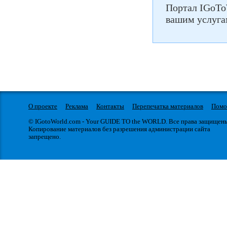
Портал IGoTo
вашим услуга
О проекте
Реклама
Контакты
Перепечатка материалов
Пом
© IGotoWorld.com - Your GUIDE TO the WORLD. Все права защищен
Копирование материалов без разрешения администрации сайта
запрещено.