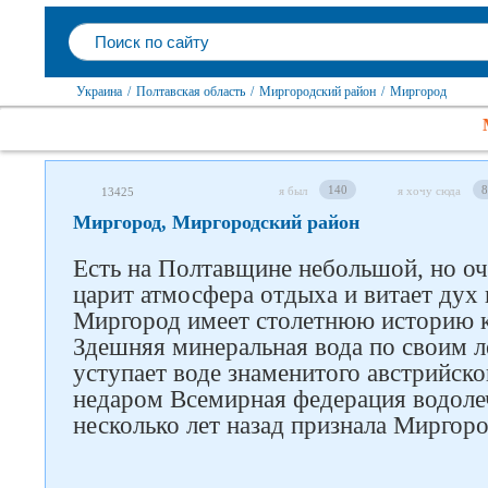
Украина
/
Полтавская область
/
Миргородский район
/
Миргород
140
8
я был
я хочу сюда
13425
Миргород, Миргородский район
Есть на Полтавщине небольшой, но оч
царит атмосфера отдыха и витает дух 
Миргород имеет столетнюю историю к
Здешняя минеральная вода по своим 
уступает воде знаменитого австрийско
недаром Всемирная федерация водоле
несколько лет назад признала Миргор