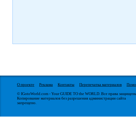
О проекте
Реклама
Контакты
Перепечатка материалов
Пом
© IGotoWorld.com - Your GUIDE TO the WORLD. Все права защищен
Копирование материалов без разрешения администрации сайта
запрещено.