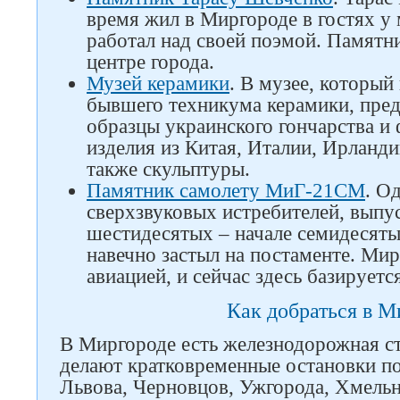
время жил в Миргороде в гостях у 
работал над своей поэмой. Памятн
центре города.
Музей керамики
. В музее, который
бывшего техникума керамики, пред
образцы украинского гончарства и 
изделия из Китая, Италии, Ирланди
также скульптуры.
Памятник самолету МиГ-21СМ
. О
сверхзвуковых истребителей, выпу
шестидесятых – начале семидесяты
навечно застыл на постаменте. Мир
авиацией, и сейчас здесь базирует
Как добраться в М
В Миргороде есть железнодорожная ст
делают кратковременные остановки по
Львова, Черновцов, Ужгорода, Хмельн