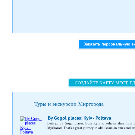
Заказать персональную э
СОЗДАЙТЕ КАРТУ МЕСТ, Г
Туры и экскурсии Миргорода
By Gogol places: Kyiv - Poltava
Let's go by Gogol places: from Kyiv to Poltava, then fro
Myrhorod. That's a great journey to old ukrainian cities and sma