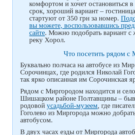
комфортом и хочет остановиться в
срок, хороший вариант – гостиниц
стартуют от 350 грн за номер.
Подо
вы можете, воспользовавшись пре
сайте
. Можно подобрать вариант с
реку Хорол.
Что посетить рядом с
Буквально полчаса на автобусе из Мир
Сорочинцах, где родился Николай Гог
так ярко описанная им Сорочинская я
Рядом с Миргородом находится и село 
Шишацком районе Полтавщины – бывш
родовой
усадьбой-музеем
, где писате
Гоголево из Миргорода можно добрать
автобусом.
В двух часах езды от Миргорода автоб