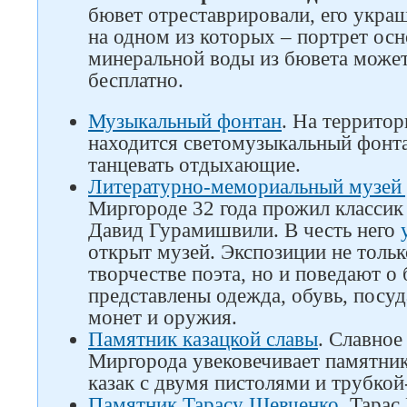
бювет отреставрировали, его укра
на одном из которых – портрет осн
минеральной воды из бювета може
Следите за нами в соцсетях
бесплатно.
Музыкальный фонтан
. На террито
находится светомузыкальный фонта
танцевать отдыхающие.
Литературно-мемориальный музей
Миргороде 32 года прожил классик
Давид Гурамишвили. В честь него
открыт музей. Экспозиции не тольк
творчестве поэта, но и поведают о 
представлены одежда, обувь, посуд
монет и оружия.
Памятник казацкой славы
. Славное
Миргорода увековечивает памятни
казак с двумя пистолями и трубкой
Памятник Тарасу Шевченко
. Тарас