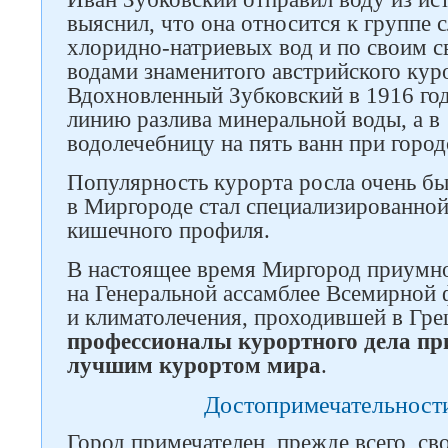
выяснил, что она относится к группе
хлоридно-натриевых вод и по своим с
водами знаменитого австрийского кур
Вдохновленный Зубковский в 1916 го
линию разлива минеральной воды, а в
водолечебницу на пять ванн при город
Популярность курорта росла очень бы
в Миргороде стал специализированно
кишечного профиля.
В настоящее время Миргород приумнож
на Генеральной ассамблее Всемирной 
и климатолечения, проходившей в Грец
профессионалы курортного дела п
лучшим курортом мира
.
Достопримечательност
Город примечателен, прежде всего, св