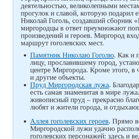
деятельностью, великолепными места
прогулок и славой, которую подарил 
Николай Гоголь, создавший сборник 
миргородцы в ответ преумножают попу
произведений и героев. Миргород вхо
маршрут гоголевских мест.
Памятник Николаю Гоголю
. Как и
лицу, прославившему город, устан
центре Миргорода. Кроме этого, в 
и другие объекты.
Пруд Миргородская лужа
. Благода
есть самая знаменитая в мире лужа
живописный пруд – прекрасно благ
любят и жители города, и отдыхаю
Аллея гоголевских героев
. Прямо в
Миргородской лужи удачно распол
гоголевских персонажей: здесь и в