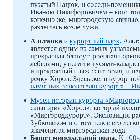
пузатый Пацюк, и соседи-помещик
Иваном Никифоровичем – кого тол
конечно же, миргородскую свинью, 
разлеглась возле лужи.
Альтанка
и
курортный парк
. Альт
является одним из самых узнаваемы
прекрасная благоустроенная паркова
лебедями, утками и гусями-казарка
и прекрасный пляж санатория, и п
речку Хорол. Здесь же, в курортно
памятник основателю курорта – И
Музей истории курорта «Миргород
санатория «Хорол», который входи
«Миргородкурорт». Экспозиция ра
Зубковском и о том, как с его легк
знаменитая миргородская вода.
Бювет минеральной воды.
К 100-