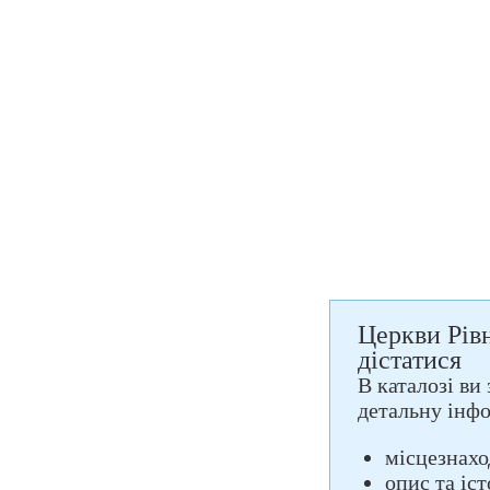
Церкви Рівн
дістатися
В каталозі ви
детальну інф
місцезнахо
опис та іс