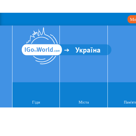
Мо
Україна
Гіди
Міста
Пам'ят