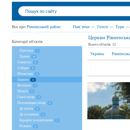
Все про
Рівненський район
:
Пам`ятки
—
Готелі
—
Тури
—
Церкви Рівненськ
Категорії об'єктів
Всього об'єктів:
12
Пам'ятки
7
Україна
Рівненськ
Храми
16
Cинагоги
0
Собори
0
Монастирі
2
Церкви
12
Костьоли
3
Мечеті
0
Святі місця
0
Паломницькі місця
0
Де поїсти
6
Де оселитися
4
Курорти та відпочинок
2
Розваги
0