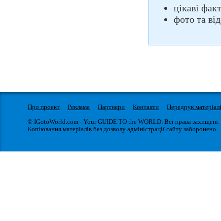
цікаві фак
фото та ві
Про проект
Реклама
Партнери
Контакти
Передрук матеріал
© IGotoWorld.com - Your GUIDE TO the WORLD. Всі права захищені.
Копіювання матеріалів без дозволу адміністрації сайту заборонено.