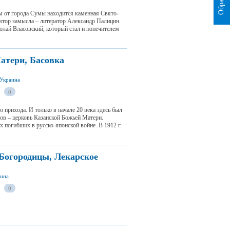
км от города Сумы находится каменная Свято-
Автор замысла – литератор Александр Палицин.
олай Власовский, который стал и попечителем
атери, Басовка
 Украина
0
о прихода. И только в начале 20 века здесь был
ов – церковь Казанской Божьей Матери.
х погибших в русско-японской войне. В 1912 г.
Богородицы, Лекарское
аина
0