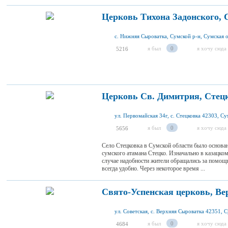
Церковь Тихона Задонского,
с. Нижняя Сыроватка, Сумской р-н, Сумская о
я был
0
я хочу сюда
5216
Церковь Св. Димитрия, Стец
я был
0
я хочу сюда
5656
Село Стецковка в Сумской области было основан
сумского атамана Стецко. Изначально в казацко
случае надобности жители обращались за помощь
всегда удобно. Через некоторое время ...
Свято-Успенская церковь, В
я был
0
я хочу сюда
4684