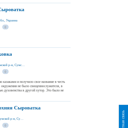
 Сыроватка
бл., Украина
0
ковка
ул. Первомайская 34г, с. Стецковка 42303, Сумской р-н, Сумская обл., Украина
0
о казаками и получило свое название в честь
м окружении не было священнослужителя, в
ю духовенства в другой хутор. Это было не
ерхняя Сыроватка
Обратная связь
ул. Советская, с. Верхняя Сыроватка 42351, Сумской р-н, Сумская обл., Украина
0