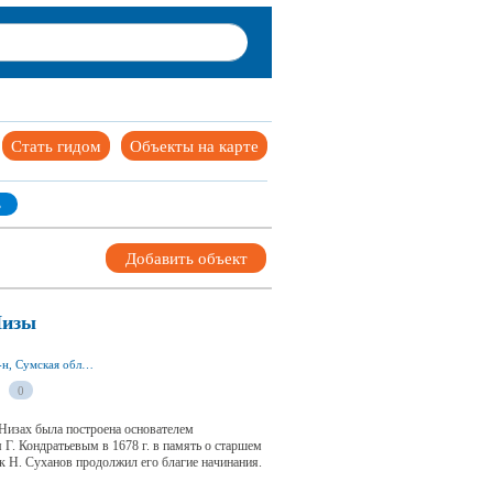
Стать гидом
Объекты на карте
ь
Добавить объект
Низы
ул. Волочаевская, пгт Низы 42355, Сумской р-н, Сумская обл., Украина
0
Низах была построена основателем
Г. Кондратьевым в 1678 г. в память о старшем
 Н. Суханов продолжил его благие начинания.