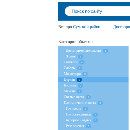
Все про
Сумский район
:
Достопри
Категории объектов
Достопримечательности
6
Храмы
6
Cинагоги
0
Соборы
0
Монастыри
0
Церкви
6
Костелы
0
Мечети
0
Святые места
0
Паломнические места
0
Где поесть
0
Где остановиться
4
Курорты и отдых
6
Развлечения
0