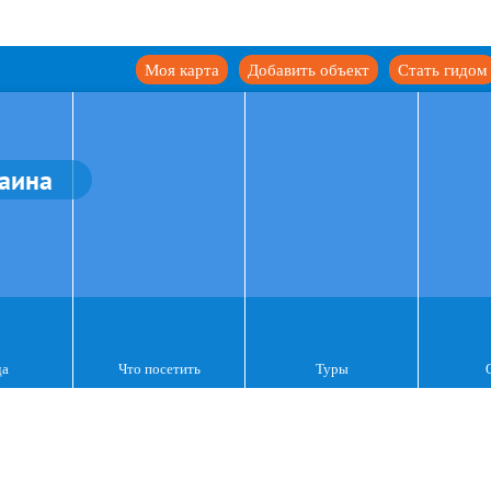
Моя карта
Добавить объект
Стать гидом
аина
да
Что посетить
Туры