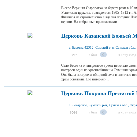
В селе Верхняя Сыроватка на берегу реки в 10 
Успенская церковь, возведенная 1805–1812 гг. 
Финансы на строительство выделил поручик Ник
церкви. На собранные прихожанами ...
Церковь Казанской Божьей М
с. Басовка 42312, Сумской р-н, Сумская обл.,
я был
0
я хочу сюда
5297
Село Басовка очень долгое время не имело своег
построен один из красивейших на Сумщине храм
Она была построена общиной села в память о все
храм освятили. Его интерьер ...
Церковь Покрова Пресвятой 
с. Лекарское, Сумской р-н, Сумская обл., Укр
я был
0
я хочу сюда
3064