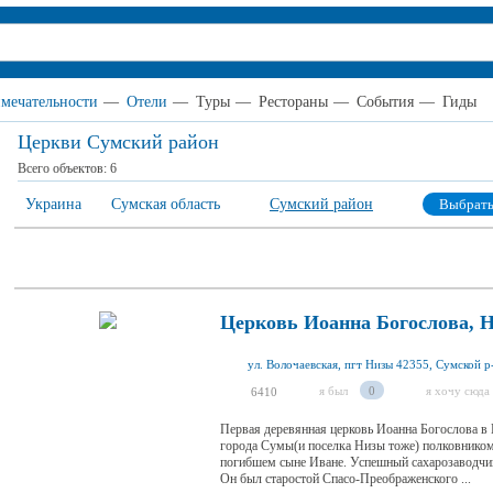
мечательности
—
Отели
—
Туры
—
Рестораны
—
События
—
Гиды
Церкви Сумский район
Всего объектов:
6
Украина
Сумская область
Сумский район
Выбрат
Церковь Иоанна Богослова, 
я был
0
я хочу сюда
6410
Первая деревянная церковь Иоанна Богослова в 
города Сумы(и поселка Низы тоже) полковником 
погибшем сыне Иване. Успешный сахарозаводчик
Он был старостой Спасо-Преображенского ...