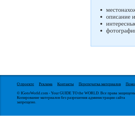
местонахо
описание 
интересны
фотографи
О проекте
Реклама
Контакты
Перепечатка материалов
Пом
© IGotoWorld.com - Your GUIDE TO the WORLD. Все права защищен
Копирование материалов без разрешения администрации сайта
запрещено.