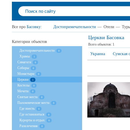
Все про
Басовку
:
Достопримечательности
—
Отели
—
Тур
Церкви Басовка
Категории объектов
Всего объектов:
1
Достопримечательности
0
Украина
Сумская 
Храмы
1
Cинагоги
0
Соборы
0
Монастыри
0
Церкви
1
Костелы
0
Мечети
0
Святые места
0
Паломнические места
0
Где поесть
0
Где остановиться
0
Курорты и отдых
0
Развлечения
0