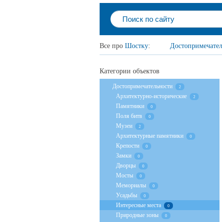
Все про
Шостку
:
Достопримечател
Категории объектов
Достопримечательности
2
Архитектурно-исторические
2
Памятники
0
Поля битв
0
Музеи
2
Архитектурные памятники
0
Крепости
0
Замки
0
Дворцы
0
Мосты
0
Мемориалы
0
Усадьбы
0
Интересные места
0
Природные зоны
0