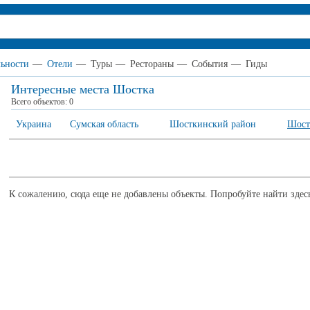
ьности
—
Отели
—
Туры
—
Рестораны
—
События
—
Гиды
Интересные места Шостка
Всего объектов:
0
Украина
Сумская область
Шосткинский район
Шост
К сожалению, сюда еще не добавлены объекты. Попробуйте найти здес