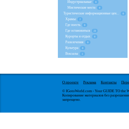
Индустриальные
0
Мистические места
0
Туристические информационные цен...
0
Храмы
2
Где поесть
0
Где остановиться
23
Курорты и отдых
0
Развлечения
0
Культура
0
Вокзалы
1
О проекте
Реклама
Контакты
Пере
© IGotoWorld.com - Your GUIDE TO the
Копирование материалов без разрешени
запрещено.