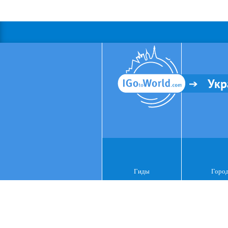
Укр
Гиды
Горо