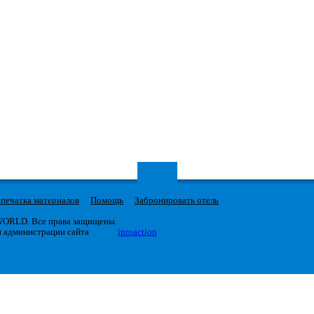
печатка материалов
Помощь
Забронировать отель
 WORLD. Все права защищены.
я администрации сайта
iproaction