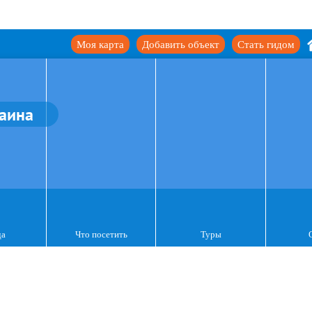
Моя карта
Добавить объект
Стать гидом
аина
да
Что посетить
Туры