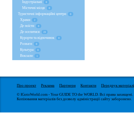
Індустріальні
0
Містичні місця
0
Туристичні інформаційні центри
0
Храми
2
Де поїсти
0
Де оселитися
23
Курорти та відпочинок
0
Розваги
0
Культура
0
Вокзали
1
Про проект
Реклама
Партнери
Контакти
Передрук матеріал
© IGotoWorld.com - Your GUIDE TO the WORLD. Всі права захищені.
Копіювання матеріалів без дозволу адміністрації сайту заборонено.