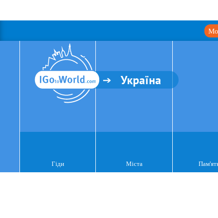
Мо
Україна
Гіди
Міста
Пам'ят