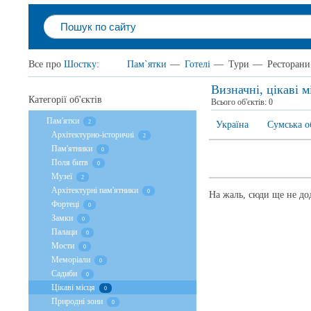
Все про
Шостку
:
Пам`ятки
—
Готелі
—
Тури
—
Ресторани
Визначні, цікаві 
Категорії об'єктів
Всього об'єктів:
0
Пам'ятки
2
Україна
Сумська о
Архітектурно-історичні
2
Пам'ятники
0
Поля битв
0
Музеї
2
Архітектурні пам'ятники
0
На жаль, сюди ще не дод
Фортеці
0
Замки
0
Палаци
0
Мости
0
Меморіали
0
Садиби
0
Цікаві місця
0
Природні зони
0