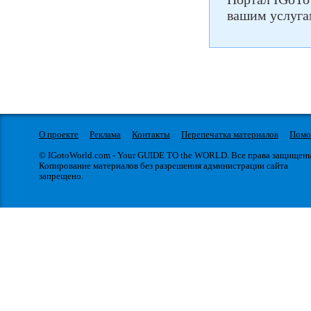
вашим услуга
О проекте
Реклама
Контакты
Перепечатка материалов
Пом
© IGotoWorld.com - Your GUIDE TO the WORLD. Все права защищен
Копирование материалов без разрешения администрации сайта
запрещено.