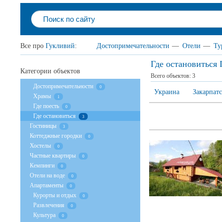
Все про
Гукливий
:
Достопримечательности
—
Отели
—
Ту
Где остановиться
Категории объектов
Всего объектов:
3
Достопримечательности
0
Украина
Закарпатс
Храмы
1
Где поесть
0
Где остановиться
3
Гостиницы
3
Коттеджные городки
0
Хостелы
0
Частные квартиры
0
Кемпинги
0
Отели на воде
0
Апартаменты
0
Курорты и отдых
0
Развлечения
0
Культура
0