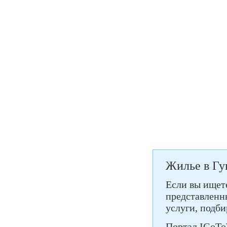
Жилье в Гу
Если вы ищете
представленны
услуги, подб
Портал IGoTo