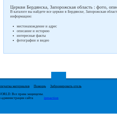
Церкви Бердянска, Запорожская область : фото, опис
В каталоге вы найдете все церкви в Бердянске, Запорожская облас
информацию:
местонахождение и адрес
описание и историю
интересные факты
фотографии и видео
печатка материалов
Помощь
Забронировать отель
 WORLD. Все права защищены.
я администрации сайта
iproaction