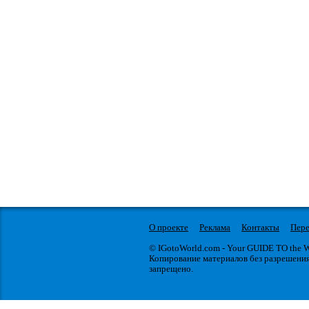
О проекте
Реклама
Контакты
Пере
© IGotoWorld.com - Your GUIDE TO the
Копирование материалов без разрешени
запрещено.