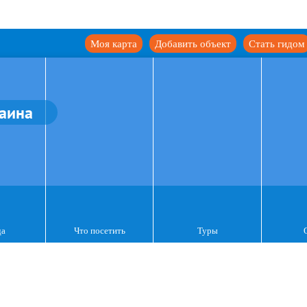
Моя карта
Добавить объект
Стать гидом
аина
да
Что посетить
Туры