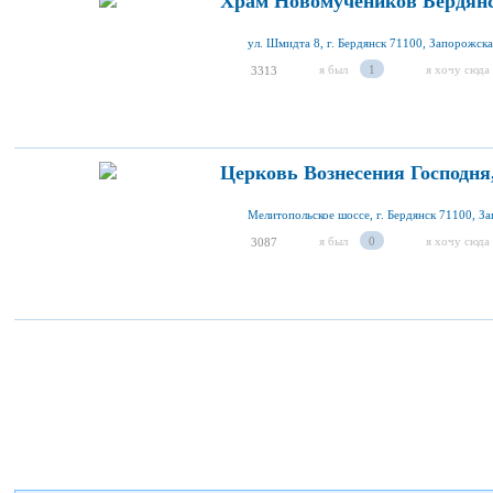
Храм Новомучеников Бердянс
ул. Шмидта 8, г. Бердянск 71100, Запорожска
я был
1
я хочу сюда
3313
Церковь Вознесения Господня
я был
0
я хочу сюда
3087