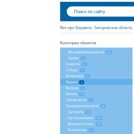
Все про
Бердянск, Запорожская область
:
Категории объектов
Достопримечательности
62
Храмы
6
Cинагоги
0
Соборы
1
Монастыри
0
Церкви
3
Костелы
1
Мечети
0
Святые места
1
Паломнические места
0
Где поесть
0
Где остановиться
237
Курорты и отдых
73
Развлечения
6