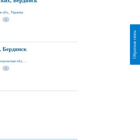
ких, Бердянск
я обл., Украина
0
Обратная связь
, Бердянск
Мелитопольское шоссе, г. Бердянск 71100, Запорожская обл, Украина
0