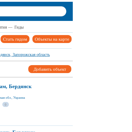
ытия
—
Гиды
Стать гидом
Объекты на карте
дянск, Запорожская область
Добавить объект
ам, Бердянск
кая обл., Украина
0