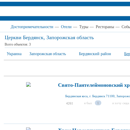
Достопримечательности
—
Отели
—
Туры
—
Рестораны
—
Соб
Церкви Бердянск, Запорожская область
Всего объектов:
3
Украина
Запорожская область
Бердянский район
Бер
Свято-Пантелеймоновский хр
Бердянская коса, г. Бердянск 71100, Запорожс
я был
1
я хочу сюда
4261