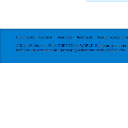
Про проект
Реклама
Партнери
Контакти
Передрук матеріал
© IGotoWorld.com - Your GUIDE TO the WORLD. Всі права захищені.
Копіювання матеріалів без дозволу адміністрації сайту заборонено.