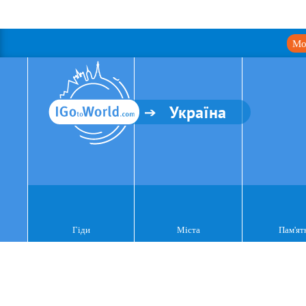
Мо
Україна
Гіди
Міста
Пам'ят