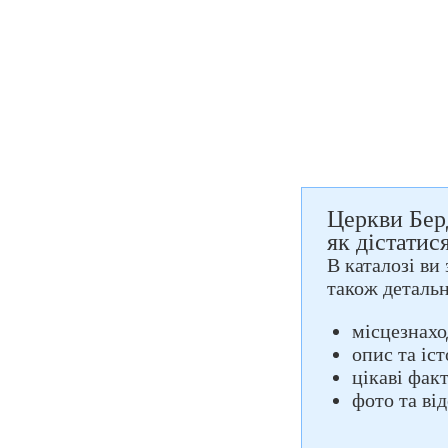
Церкви Берд
як дістатис
В каталозі ви 
також деталь
місцезнахо
опис та іс
цікаві фак
фото та ві