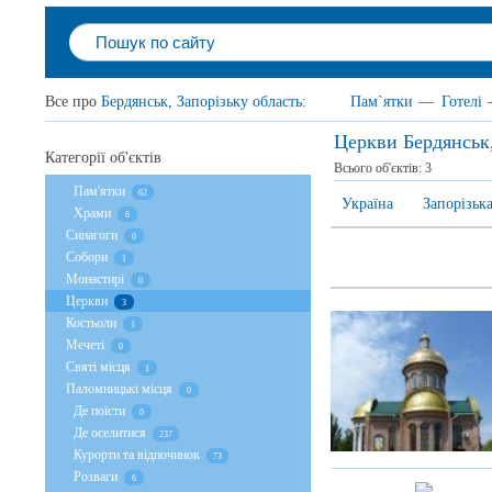
Все про
Бердянськ, Запорізьку область
:
Пам`ятки
—
Готелі
Церкви Бердянськ,
Категорії об'єктів
Всього об'єктів:
3
Пам'ятки
62
Україна
Запорізька
Храми
6
Cинагоги
0
Собори
1
Монастирі
0
Церкви
3
Костьоли
1
Мечеті
0
Святі місця
1
Паломницькі місця
0
Де поїсти
0
Де оселитися
237
Курорти та відпочинок
73
Розваги
6