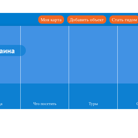
Моя карта
Добавить объект
Стать гидом
аина
да
Что посетить
Туры