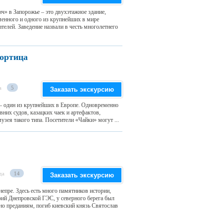
» в Запорожье – это двухэтажное здание,
менного и одного из крупнейших в мире
телей. Заведение назвали в честь многолетнего
Хортица
а
5
Заказать экскурсию
 – один из крупнейших в Европе. Одновременно
вних судов, казацких чаек и артефактов,
узея такого типа. Посетители «Чайки» могут ...
да
14
Заказать экскурсию
епре. Здесь есть много памятников истории,
рий Днепровской ГЭС, у северного берега был
сно преданиям, погиб киевский князь Святослав