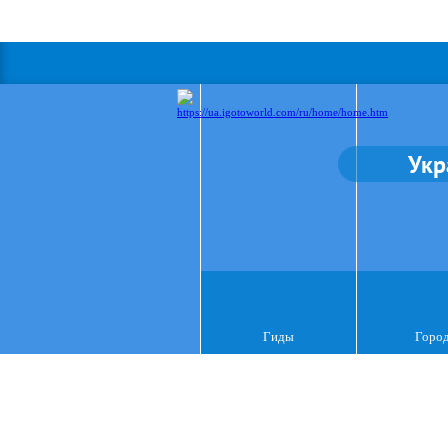
Укр
Гиды
Горо