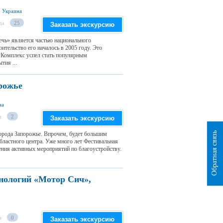
, Украина
да
25
Заказать экскурсию
чь» является частью национального
ительство его началось в 2005 году. Это
. Комплекс успел стать популярным
тия ...
рожье
на
а
2
Заказать экскурсию
Обратная связь
орода Запорожье. Впрочем, будет большим
бластного центра. Уже много лет Фестивальная
ения активных мероприятий по благоустройству.
нологий «Мотор Сич»,
а
0
Заказать экскурсию