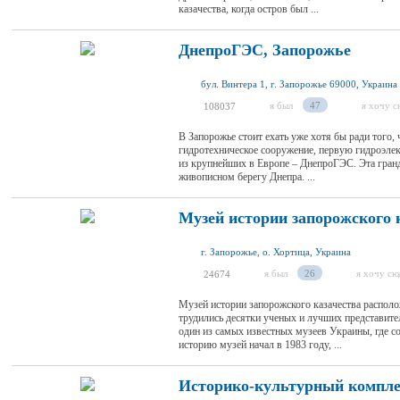
казачества, когда остров был ...
ДнепроГЭС, Запорожье
бул. Винтера 1, г. Запорожье 69000, Украина
я был
47
я хочу с
108037
В Запорожье стоит ехать уже хотя бы ради того,
гидротехническое сооружение, первую гидроэлек
из крупнейших в Европе – ДнепроГЭС. Эта гран
живописном берегу Днепра. ...
Музей истории запорожского 
г. Запорожье, о. Хортица, Украина
я был
26
я хочу сю
24674
Музей истории запорожского казачества располо
трудились десятки ученых и лучших представите
один из самых известных музеев Украины, где с
историю музей начал в 1983 году, ...
Историко-культурный компле