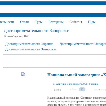
тельности
—
Отели
—
Туры
—
Рестораны
—
События
—
Гиды
Достопримечательности Запорожье
Всего объектов:
1666
Достопримечательности Украина
Достопримечательности Запорож
Достопримечательности Запорожье
Национальный заповедник «Х
о. Хортица, Запорожье 69000, Украина
я был
47
я хочу сю
58766
Национальный заповедник «Хортица» расположен
музеям, историко-культурным комплексам, пан
древних времен, в том числе, о ее наиболее ярк