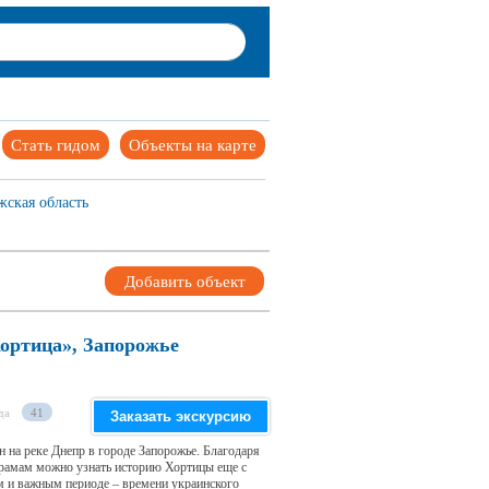
Стать гидом
Объекты на карте
ская область
Добавить объект
ортица», Запорожье
да
41
Заказать экскурсию
 на реке Днепр в городе Запорожье. Благодаря
орамам можно узнать историю Хортицы еще с
ом и важным периоде – времени украинского