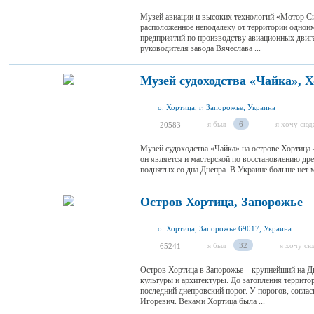
Музей авиации и высоких технологий «Мотор Сич
расположенное неподалеку от территории однои
предприятий по производству авиационных двига
руководителя завода Вячеслава ...
Музей судоходства «Чайка», 
о. Хортица, г. Запорожье, Украина
я был
6
я хочу сюд
20583
Музей судоходства «Чайка» на острове Хортица
он является и мастерской по восстановлению дре
поднятых со дна Днепра. В Украине больше нет м
Остров Хортица, Запорожье
о. Хортица, Запорожье 69017, Украина
я был
32
я хочу сю
65241
Остров Хортица в Запорожье – крупнейший на Дн
культуры и архитектуры. До затопления террито
последний днепровский порог. У порогов, согла
Игоревич. Веками Хортица была ...