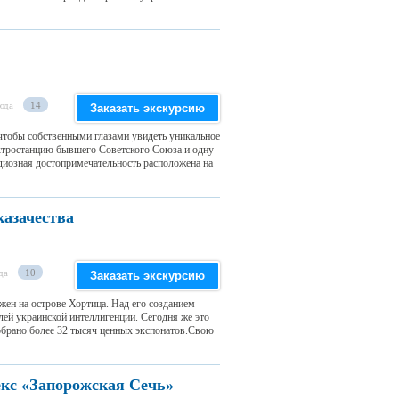
юда
14
Заказать экскурсию
 чтобы собственными глазами увидеть уникальное
тростанцию ​​бывшего Советского Союза и одну
диозная достопримечательность расположена на
казачества
да
10
Заказать экскурсию
жен на острове Хортица. Над его созданием
лей украинской интеллигенции. Сегодня же это
обрано более 32 тысяч ценных экспонатов.Свою
кс «Запорожская Сечь»