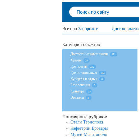
Все про
Запорожье
:
Достопримеча
Категории объектов
Достопримечательности
131
Храмы
26
Где поесть
339
Где остановиться
204
Курорты и отдых
8
Развлечения
7
Культура
15
Вокзалы
5
Популярные рубрики:
Отели Тернополя
Кафетерии Бровары
Музеи Мелитополя