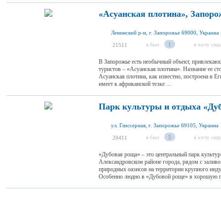
«Асуанская плотина», Запоро
Ленинский р-н, г. Запорожье 69000, Украина
я был
1
я хочу сюд
21511
В Запорожье есть необычный объект, привлекаю
туристов – «Асуанская плотина». Название ее ст
Асуанская плотина, как известно, построена в Е
имеет к африканской тезке ...
Парк культуры и отдыха «Ду
ул. Глиссерная, г. Запорожье 69105, Украина
я был
5
я хочу сюд
20411
«Дубовая роща» – это центральный парк культур
Александровском районе города, рядом с залив
природных оазисов на территории крупного инд
Особенно людно в «Дубовой роще» в хорошую по