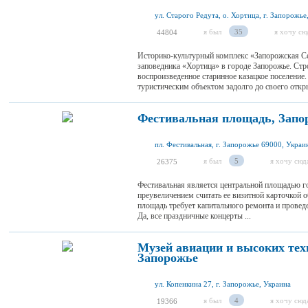
ул. Старого Редута, о. Хортица, г. Запорожье
я был
35
я хочу сю
44804
Историко-культурный комплекс «Запорожская Се
заповедника «Хортица» в городе Запорожье. Стро
воспроизведенное старинное казацкое поселение
туристическим объектом задолго до своего откры
Фестивальная площадь, Запо
пл. Фестивальная, г. Запорожье 69000, Украи
я был
5
я хочу сюд
26375
Фестивальная является центральной площадью г
преувеличением считать ее визитной карточкой о
площадь требует капитального ремонта и провед
Да, все праздничные концерты ...
Музей авиации и высоких тех
Запорожье
ул. Копенкина 27, г. Запорожье, Украина
я был
4
я хочу сюд
19366