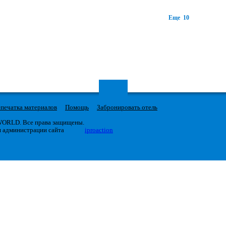
Еще 10
печатка материалов
Помощь
Забронировать отель
 WORLD. Все права защищены.
я администрации сайта
iproaction