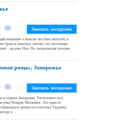
жье
а
2
Заказать экскурсию
щий внимание и многих местных жителей, и
оит брать в кавычки, потому что настоящая
гипте – на реке Нил. Но запорожская плотина
бовая роща», Запорожье
а
2
Заказать экскурсию
ы и отдыха Запорожья. Расположен он в
ом реки Мокрая Московка. Это один из
устриального центра юго-востока Украины.
году в ...