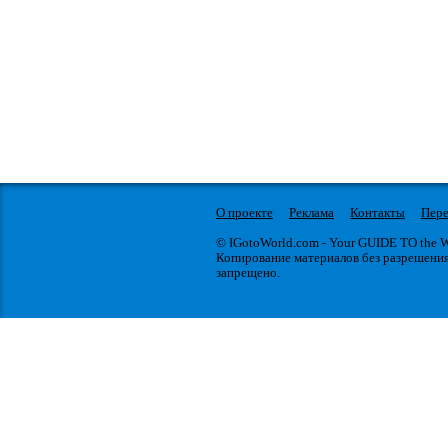
О проекте
Реклама
Контакты
Пере
© IGotoWorld.com - Your GUIDE TO the
Копирование материалов без разрешени
запрещено.