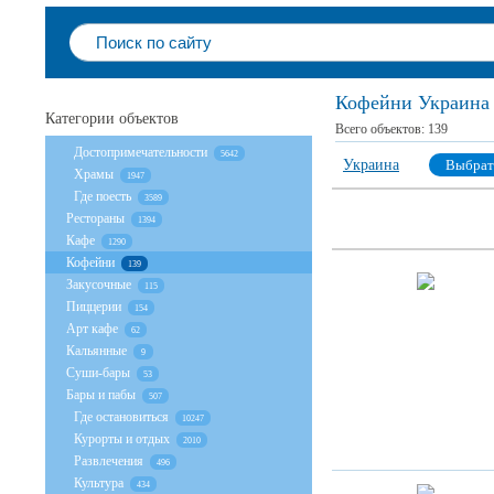
Кофейни Украина
Категории объектов
Всего объектов:
139
Достопримечательности
5642
Украина
Выбрат
Храмы
1947
Где поесть
3589
Рестораны
1394
Кафе
1290
Кофейни
139
Закусочные
115
Пиццерии
154
Арт кафе
62
Кальянные
9
Суши-бары
53
Бары и пабы
507
Где остановиться
10247
Курорты и отдых
2010
Развлечения
496
Культура
434