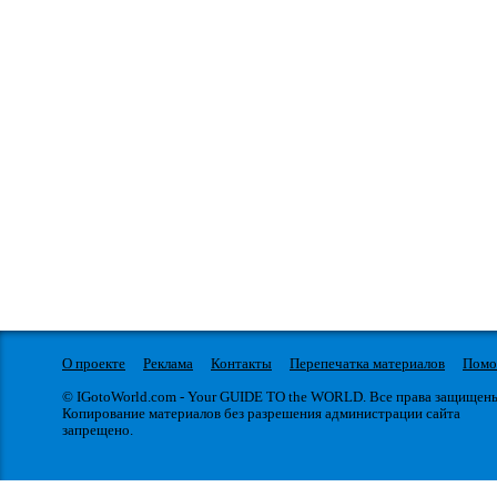
О проекте
Реклама
Контакты
Перепечатка материалов
Пом
© IGotoWorld.com - Your GUIDE TO the WORLD. Все права защищен
Копирование материалов без разрешения администрации сайта
запрещено.