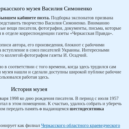
ркасского музея Василия Симоненко
бывшем кабинете поэта.
Подборка экспонатов призвана
представить творчество Василия Симоненко. Вниманию
ые вещи писателя, фотографии, документы, письма, которые
я в отделе корреспонденции газеты «Черкасская Правда».
описи автора, его произведения, блокнот с рабочими
на вступление в союз писателей Украины. Интересными
го коллегой-фотографом газеты И. Осадчий.
 в соответствии с того времени, когда здесь трудился сам
 музея нашли и сделали доступны широкой публике рабочие
льзовался работая здесь.
История музея
варя 1998 ко дню рождения писателя. В период с июля 1957
тал в этом помещении. К счастью, удалось собрать и уберечь
зом передать память
о
выдающемся
шестидесятника
ионирует как филиал
Черкасского областного краеведческого