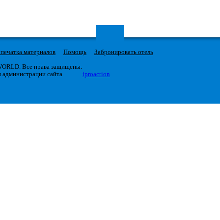
печатка материалов
Помощь
Забронировать отель
 WORLD. Все права защищены.
я администрации сайта
iproaction