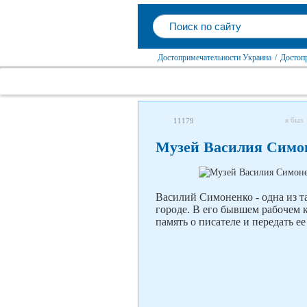
Достопримечательности Украина
/
Достопр
я был
11179
Музей Василия Симо
Василий Симоненко - одна из т
городе. В его бывшем рабочем 
память о писателе и передать е