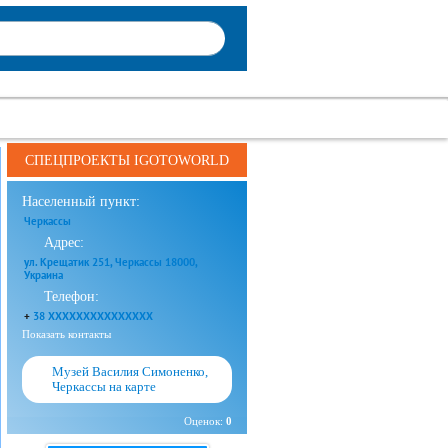
СПЕЦПРОЕКТЫ IGOTOWORLD
Населенный пункт:
Черкассы
Адрес:
ул. Крещатик 251, Черкассы 18000,
Украина
Телефон:
+
38 XXXXXXXXXXXXXXX
Показать контакты
Музей Василия Симоненко,
Черкассы на карте
Оценок:
0