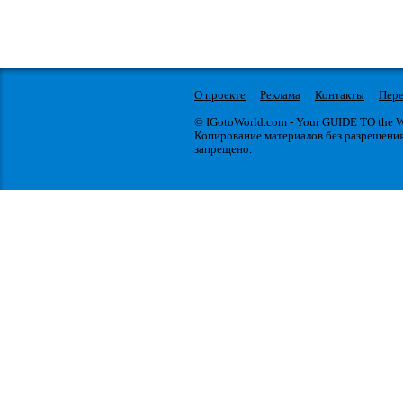
О проекте
Реклама
Контакты
Пере
© IGotoWorld.com - Your GUIDE TO the
Копирование материалов без разрешени
запрещено.