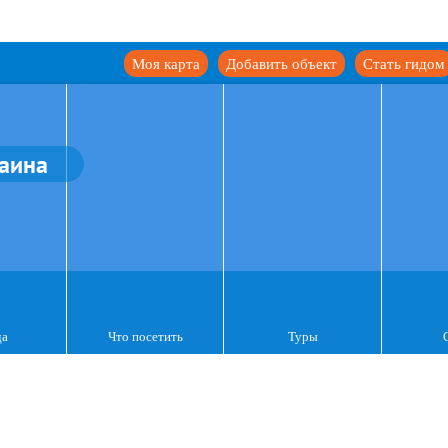
Моя карта
Добавить объект
Стать гидом
аина
да
Что посетить
Туры