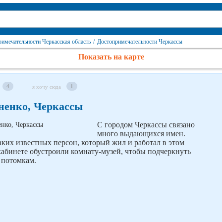
имечательности Черкасская область
/
Достопримечательности Черкассы
Показать на карте
4
1
я хочу сюда
ненко, Черкассы
С городом Черкассы связано
много выдающихся имен.
аких известных персон, который жил и работал в этом
кабинете обустроили комнату-музей, чтобы подчеркнуть
е потомкам.