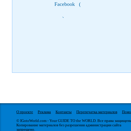
Facebook
(
)
О проекте
Реклама
Контакты
Перепечатка материалов
Пом
© IGotoWorld.com - Your GUIDE TO the WORLD. Все права защищен
Копирование материалов без разрешения администрации сайта
запрещено.