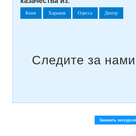
казачества из:
Киев
Харьков
Одесса
Днепр
Заказать экскурс