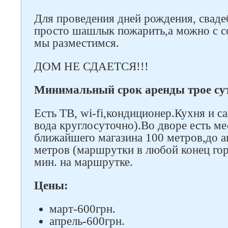
Для проведения дней рождения, сваде
просто шашлык пожарить,а можно с со
Следите за нами в соцсетях
мы разместимся.
ДОМ НЕ СДАЕТСЯ!!!
Минимальный срок аренды трое су
Есть ТВ, wi-fi,кондиционер.Кухня и са
вода круглосуточно).Во дворе есть ме
ближайшего магазина 100 метров,до 
метров (маршрутки в любой конец го
мин. на маршрутке.
Цены:
март-600грн.
апрель-600грн.