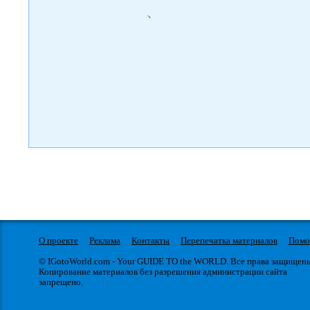
)
О проекте
Реклама
Контакты
Перепечатка материалов
Пом
© IGotoWorld.com - Your GUIDE TO the WORLD. Все права защищен
Копирование материалов без разрешения администрации сайта
запрещено.