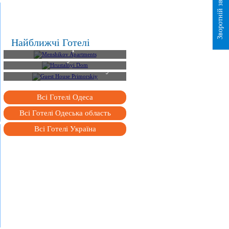
Зворотній зв`язок
Найближчі Готелі
Menshikov Apartments
Hrustalnyi Dom
Guest House Primorskiy
Всі Готелі Одеса
Всі Готелі Одеська область
Всі Готелі Україна