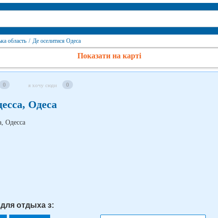
ька область
/
Де оселитися Одеса
Показати на карті
0
0
я хочу сюди
есса, Одеса
 для отдыха з: