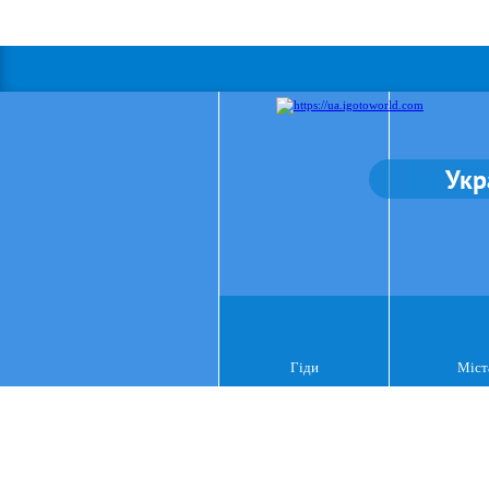
Укр
Гіди
Міст