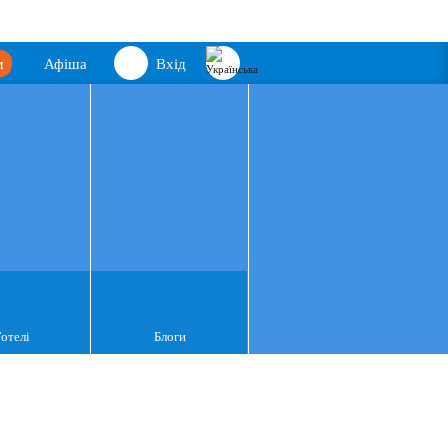
м
Афіша
Вхід
Готелі
Блоги