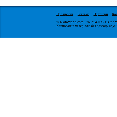
Про проект
Реклама
Партнери
Ко
© IGotoWorld.com - Your GUIDE TO the 
Копіювання матеріалів без дозволу адмін