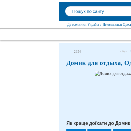
Де оселитися Україна
/
Де оселитися Одес
я був
2854
Домик для отдыха, Од
Як краще доїхати до Домик