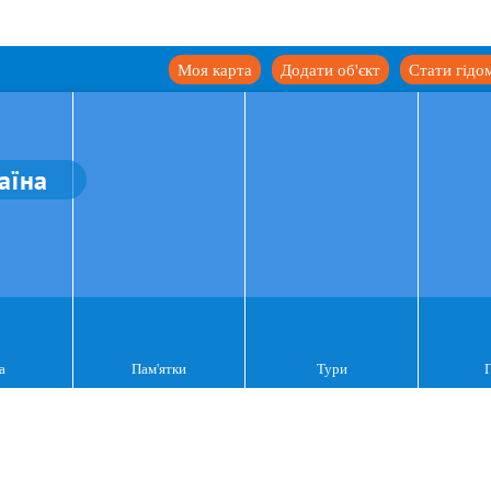
Моя карта
Додати об'єкт
Стати гідо
аїна
а
Пам'ятки
Тури