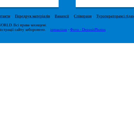
нтакти
Передрук матеріалів
Вакансії
Співпраця
Туроператорам і гіда
WORLD. Всі права захищені.
істрації сайту заборонено.
iproaction
-
Фото - DepositPhotos