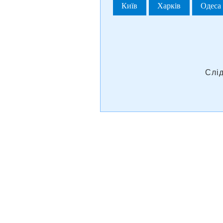
Київ
Харків
Одеса
Слі