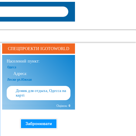
СПЕЦПРОЕКТИ IGOTOWORLD
Населений пункт:
Одеса
Адреса:
Лески ул.Южная
Домик для отдыха, Одесса на
карті
Оцінок:
0
Забронювати