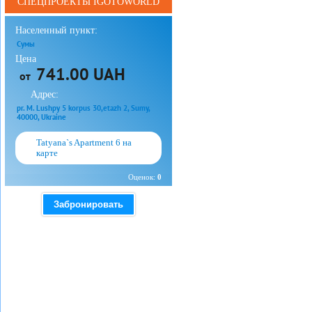
СПЕЦПРОЕКТЫ IGOTOWORLD
Населенный пункт:
Сумы
Цена
741.00 UAH
от
Адрес:
pr. M. Lushpy 5 korpus 30,etazh 2, Sumy,
40000, Ukraine
Tatyana`s Apartment 6 на
карте
Оценок:
0
Забронировать