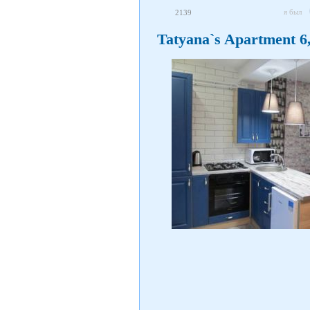
я был
2139
Tatyana`s Apartment 