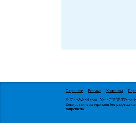
О проекте
Реклама
Контакты
Пере
© IGotoWorld.com - Your GUIDE TO the
Копирование материалов без разрешени
запрещено.