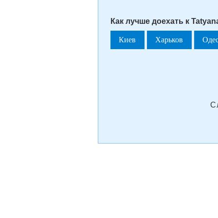
Как лучше доехать к Tatyana
Киев
Харьков
Оде
С