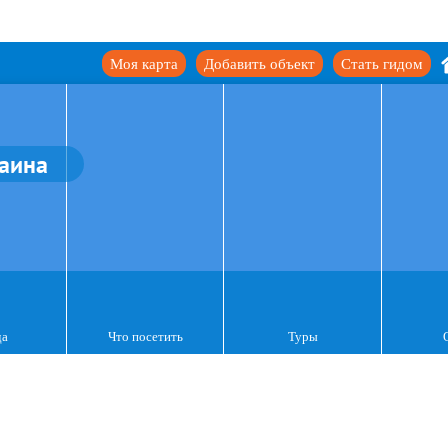
Моя карта
Добавить объект
Стать гидом
аина
да
Что посетить
Туры