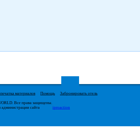
печатка материалов
Помощь
Забронировать отель
 WORLD. Все права защищены.
я администрации сайта
iproaction