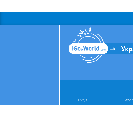
Укр
Гиды
Горо