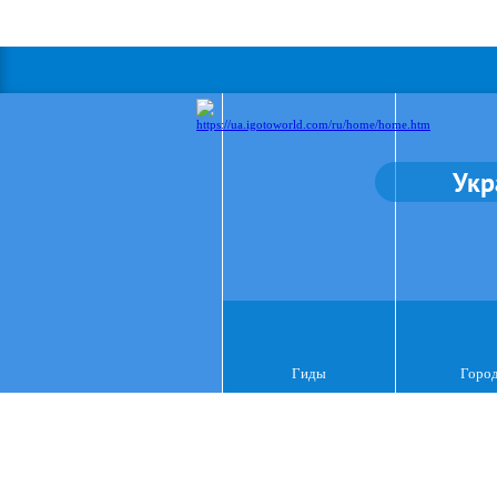
Укр
Гиды
Горо