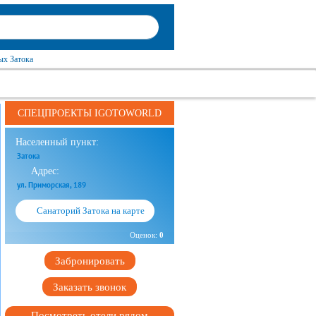
ых Затока
СПЕЦПРОЕКТЫ IGOTOWORLD
Населенный пункт:
Затока
Адрес:
ул. Приморская, 189
Санаторий Затока на карте
Оценок:
0
Забронировать
Заказать звонок
Посмотреть отели рядом