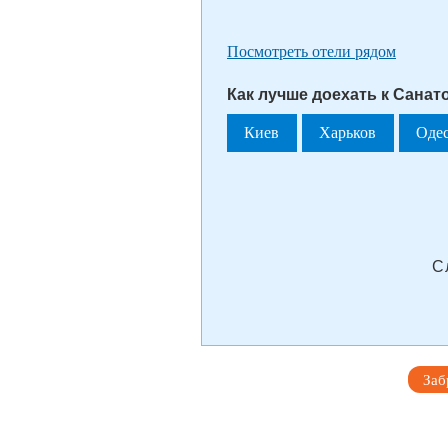
Посмотреть отели рядом
Как лучше доехать к Санато
Киев
Харьков
Оде
С
Заб