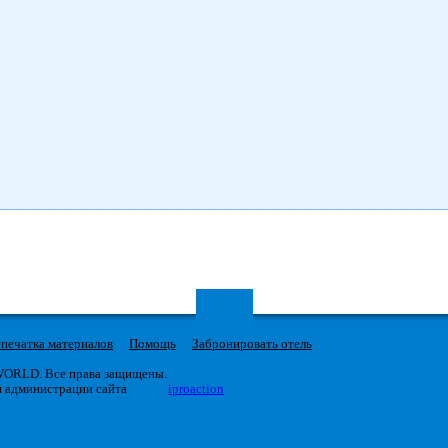
печатка материалов
Помощь
Забронировать отель
 WORLD. Все права защищены.
я администрации сайта
iproaction