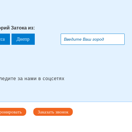
рий Затока из:
сса
Днепр
ледите за нами в соцсетях
ронировать
Заказать звонок