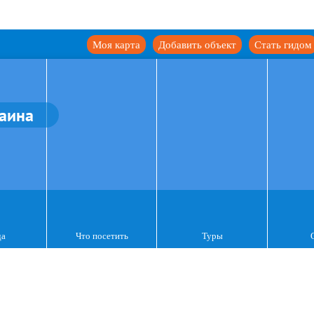
Моя карта
Добавить объект
Стать гидом
аина
да
Что посетить
Туры