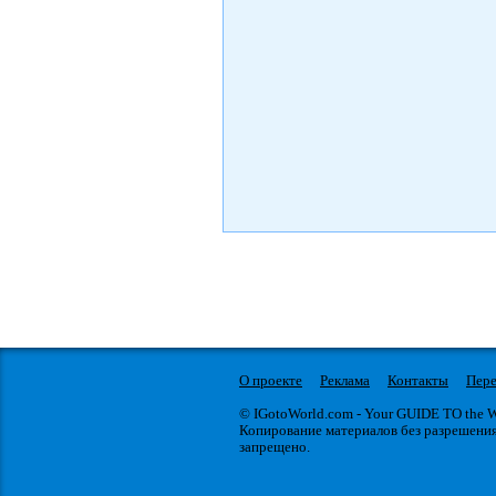
О проекте
Реклама
Контакты
Пере
© IGotoWorld.com - Your GUIDE TO the
Копирование материалов без разрешени
запрещено.