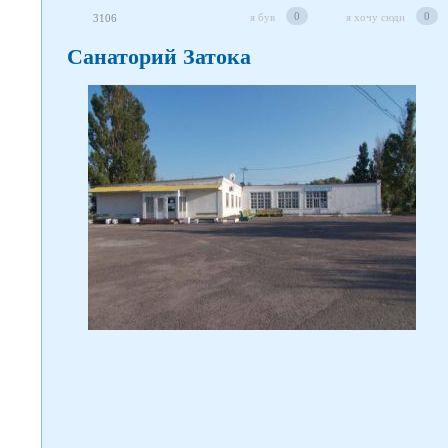
Слідкуйте за нами в соцмережах
0
0
я був
я хочу сюди
3106
Санаторий Затока