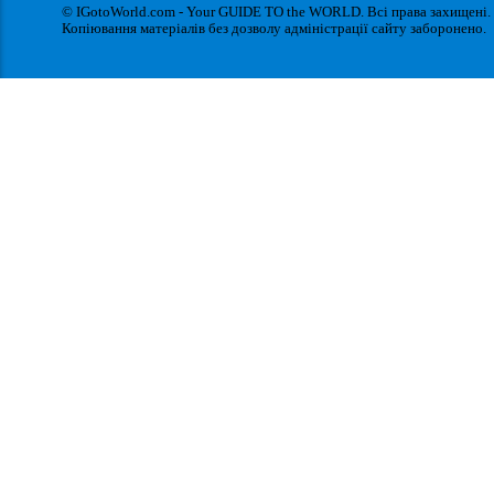
© IGotoWorld.com - Your GUIDE TO the WORLD. Всі права захищені.
Копіювання матеріалів без дозволу адміністрації сайту заборонено.