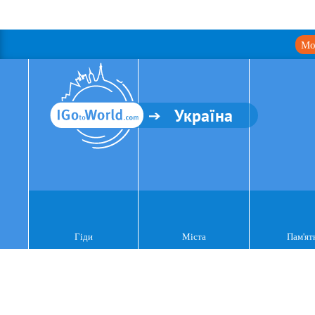
Мо
Україна
Гіди
Міста
Пам'ят