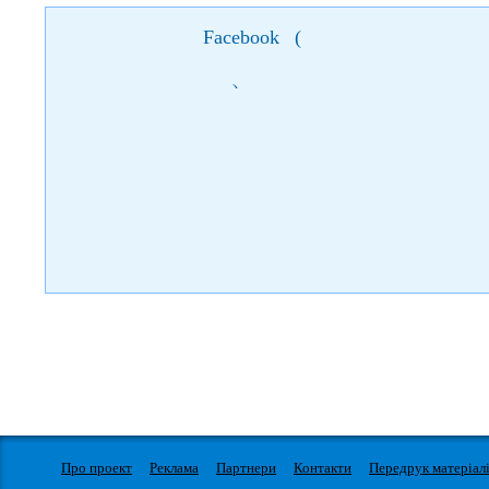
Facebook
(
)
Про проект
Реклама
Партнери
Контакти
Передрук матеріал