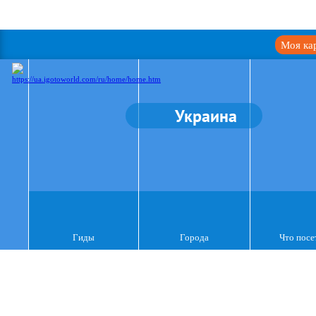
Моя ка
Украина
Гиды
Города
Что посе