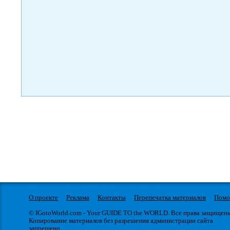
)
О проекте
Реклама
Контакты
Перепечатка материалов
Пом
© IGotoWorld.com - Your GUIDE TO the WORLD. Все права защищен
Копирование материалов без разрешения администрации сайта
запрещено.