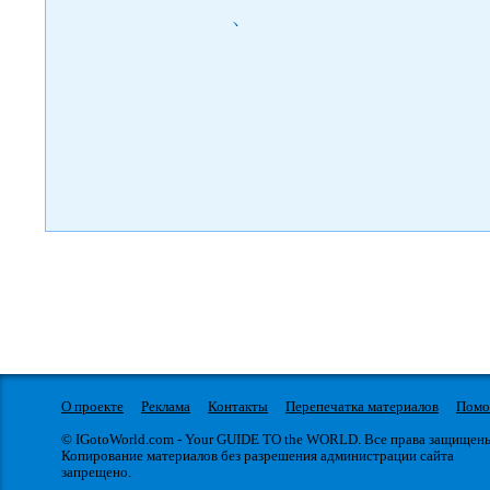
)
О проекте
Реклама
Контакты
Перепечатка материалов
Пом
© IGotoWorld.com - Your GUIDE TO the WORLD. Все права защищен
Копирование материалов без разрешения администрации сайта
запрещено.