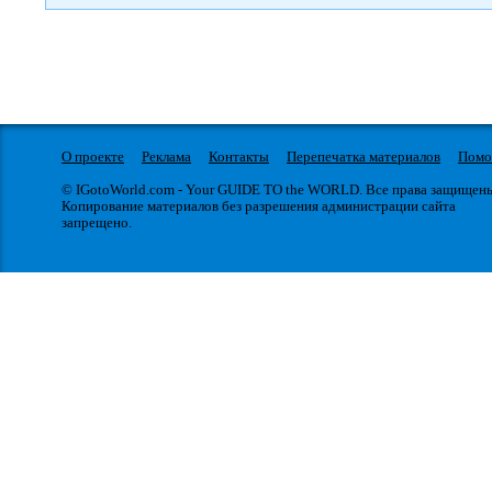
О проекте
Реклама
Контакты
Перепечатка материалов
Пом
© IGotoWorld.com - Your GUIDE TO the WORLD. Все права защищен
Копирование материалов без разрешения администрации сайта
запрещено.