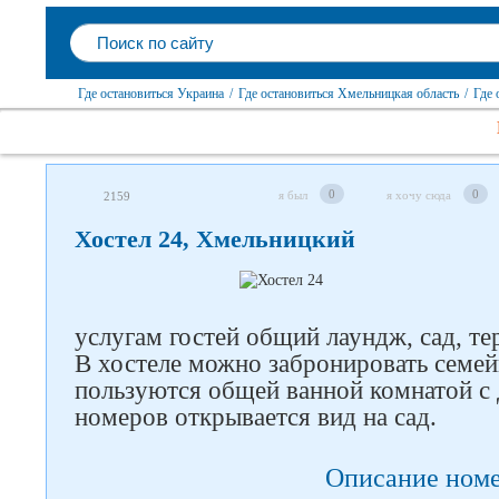
Где остановиться Украина
/
Где остановиться Хмельницкая область
/
Где 
0
0
я был
я хочу сюда
2159
Хостел 24, Хмельницкий
Следите за нами в соцсетях
услугам гостей общий лаундж, сад, те
В хостеле можно забронировать семей
пользуются общей ванной комнатой с
номеров открывается вид на сад.
Описание ном