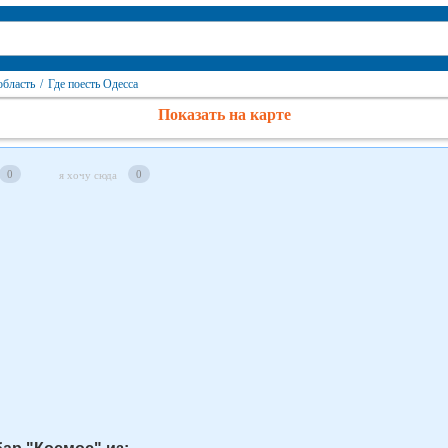
область
/
Где поесть Одесса
Показать на карте
0
0
я хочу сюда