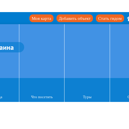
Моя карта
Добавить объект
Стать гидом
аина
да
Что посетить
Туры