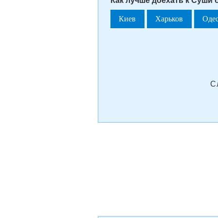
Как лучше доехать к Суши 
Киев
Харьков
Оде
С