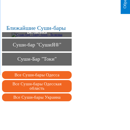
Суши-бар «Tasty food»,
Ближайшие Суши-бары
Беляевка
Суши-бар "СушиЯ®"
Суши-Бар "Токи"
Все Суши-бары Одесса
Все Суши-бары Одесская
область
Все Суши-бары Украина