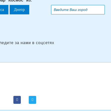
бар "Космос" из:
сса
Днепр
ледите за нами в соцсетях