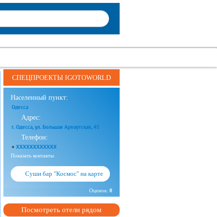
СПЕЦПРОЕКТЫ IGOTOWORLD
Населенный пункт:
Одесса
Адрес:
г. Одесса, ул. Большая Арнаутская, 45
Телефон:
+
XXXXXXXXXXXX
Показать контакты
Суши бар "Космос" на карте
Оценок:
0
Посмотреть отели рядом