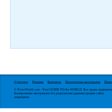
О проекте
Реклама
Контакты
Перепечатка материалов
Пом
© IGotoWorld.com - Your GUIDE TO the WORLD. Все права защищен
Копирование материалов без разрешения администрации сайта
запрещено.