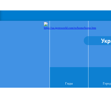
Укр
Гиды
Горо