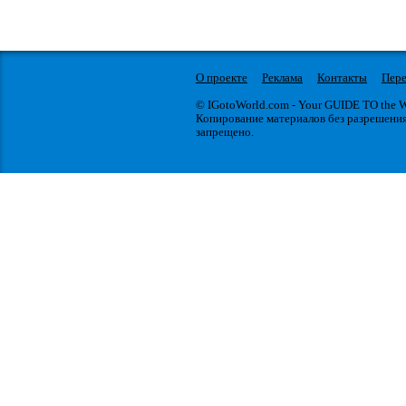
О проекте
Реклама
Контакты
Пере
© IGotoWorld.com - Your GUIDE TO the
Копирование материалов без разрешени
запрещено.