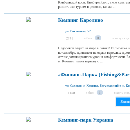
Кинбурнской косы. Кинбурн Кэмп, с его культур
развить эко-туризм в регионе, так же ...
Кемпинг Каролино
ул. Вокзальная, 52
я был
0
я хочу сюда
2741
Недорогой отдых на море в Затоке! И рыбалка 
по сентябрь, принимает на отдых взрослых и де
летние домики разного уровня комфортности. Рас
м. Кемпинг имеет парковую ...
«Фишинг-Парк» (Fishing&Park
я был
1
я хочу сюд
11150
Зака
Кемпинг-парк Украина