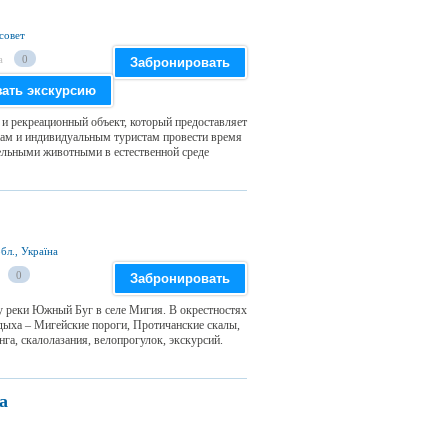
совет
а
0
Забронировать
зать экскурсию
 и рекреационный объект, который предоставляет
ам и индивидуальным туристам провести время
тельными животными в естественной среде
бл., Україна
0
Забронировать
у реки Южный Буг в селе Мигия. В окрестностях
дыха – Мигейские пороги, Протичанские скалы,
га, скалолазания, велопрогулок, экскурсий.
а