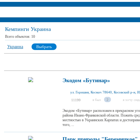
Кемпинги Украина
Всего объектов:
10
Украина
Выбрать
Экодом «Бутинар»
я был
2
я хочу сюд
11199
Экодом «Бутинар» расположен в прекрасном угол
района Ивано-Франковской области. Пожить сред
местностью в Украинских Карпатах и достоприм
того, ...
Парк природы "Беремицкое"