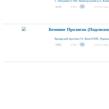
с. Лебедевка 07360, Вышгородский р-н, Киевс
я был
0
я хочу сюда
5219
Кемпинг Пролисок (Подснежн
Броварской проспект 31, Киев 01000, Украин
я был
0
я хочу сюда
5383