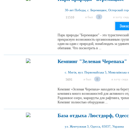
30-лет Победы, с. Беремицкое, Остерский гор
я был
3
я хочу сюд
11510
Зака
Парк природы "Беремицкое" - это туристический
прекрасную возможность организованным групп
один на один с природой, понаблюдать за удиви
обитания. Что посмотреть в ...
Кемпинг "Зеленая Черепаха"
с. Мигія, вул. Первомайська 5, Миколаївська о
я был
0
я хочу сюда
5691
Кемпинг «Зеленая Черепаха» находится на берег
кемпинга много возможностей для активного от
Радоновое озеро, маршруты для рафтинга, трекин
Кемпинг полностью оборудован ...
База отдыха Люстдорф, Одесс
ул. Жемчужная 3, Одесса, 65037, Украина