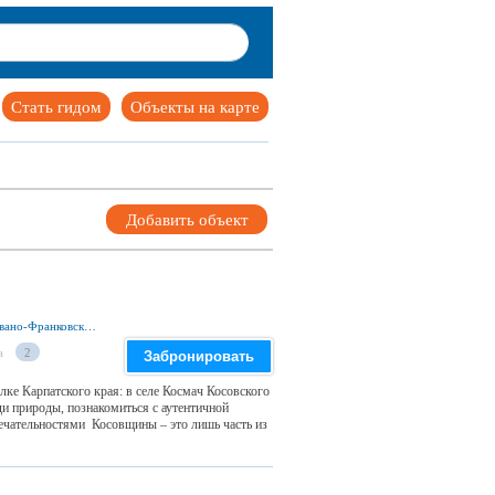
Стать гидом
Объекты на карте
Добавить объект
ул. Горишня, Космач 78640, Косовский р-н, Ивано-Франковская обл., Украина
а
2
Забронировать
ке Карпатского края: в селе Космач Косовского
и природы, познакомиться с аутентичной
ечательностями Косовщины – это лишь часть из