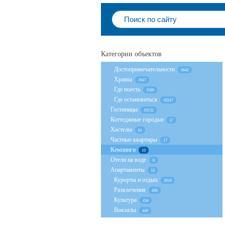
Категории объектов
Достопримечательности
5642
Храмы
1947
Где поесть
3589
Где остановиться
10247
Гостиницы
10132
Коттеджные городки
17
Хостелы
61
Частные квартиры
17
Кемпинги
10
Отели на воде
8
Апартаменты
33
Курорты и отдых
2010
Развлечения
496
Культура
434
Вокзалы
449