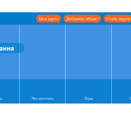
Моя карта
Добавить объект
Стать гидом
аина
да
Что посетить
Туры