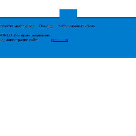
печатка материалов
Помощь
Забронировать отель
 WORLD. Все права защищены.
я администрации сайта
iproaction