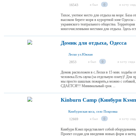
я был
0
я хочу сюд
16543
Тихое, уютное место для отдыха на море. База о
высоком береге моря в курортной зоне Одессы 
украинского театрального общества. Территория
многочисленными местами для отдыха. Здесь есть
Домик для отдыха, Одесса
Лески ул.Южная
я был
0
я хочу сюда
2853
Домик расположен в с.Лески в 15 мин. ходьбы о
человека.Есть сауна (за отдельную плату)! Для п
мы просто шашлык пожарить,а можно с собакой
СДАЕТСЯ!!! Минимальный срок ...
Kinburn Camp (Кинбурн Кэмп
Кинбурнская коса, село Покровка
я был
0
я хочу сюд
12669
Кинбурн Кэмп представляет собой оборудованны
Проект создан для введения новых форм и метод