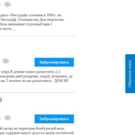
а
0
тдыха «Люстдорф» основана в 1964 г. на
- Люстдорф. Основана как Дом творчества
 базы напоминает огромный парк с
 место ...
0
Обратная связь
Забронировать
т моря.В домике может разместится 2-3
роведения дней рождения, свадеб, вечеринок, да
, нас 5 человек но мы разместимся. ДОМ НЕ
)
а
0
Забронировать
й лагерь на территории Кинбурнской косы.
ов содержательного досуга в жизнь посетителей