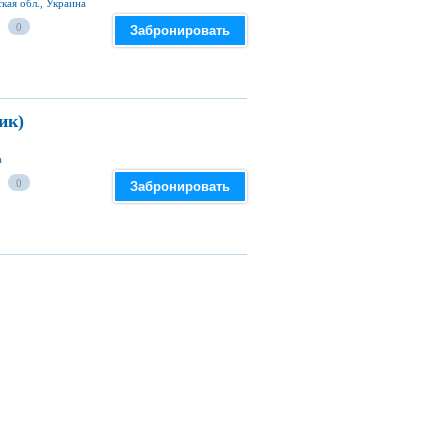
кая обл., Украина
0
Забронировать
ик)
а
0
Забронировать