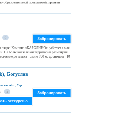
но-образовательной программой, призван
0
Забронировать
на озере! Кемпинг «КАРОЛИНО» работает с мая
тей. На большой зеленой территории размещены
стояние до пляжа - около 700 м, до лимана - 10
), Богуслав
ул. Садовая, с. Хохитва, Богуславский р-н, Киевская обл., Украина
а
4
Забронировать
зать экскурсию