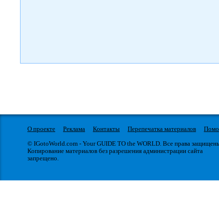
О проекте
Реклама
Контакты
Перепечатка материалов
Пом
© IGotoWorld.com - Your GUIDE TO the WORLD. Все права защищен
Копирование материалов без разрешения администрации сайта
запрещено.