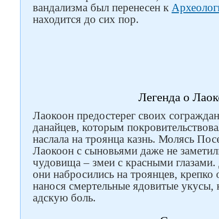
вандализма был перенесен к
Археолог
находится до сих пор.
Легенда о Лао
Лаокоон предостерег своих сограждан
данайцев, которым покровительствова
Следите за нами в соцсетях
наслала на троянца казнь. Молясь Пос
Лаокоон с сыновьями даже не заметили
чудовища – змеи с красными глазами.
они набросились на троянцев, крепко 
нанося смертельные ядовитые укусы,
адскую боль.