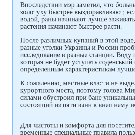
Впоследствии мэр заметил, что больн
золотуху быстрее выздоравливают, есл
водой, раны начинают лучше заживать,
растения начинают быстрее расти.
После различных купаний в этой воде,
Следите за нами в соцсетях
разные уголки Украины и России про
исследование в разные станции. Воду 
которая не будет уступать соденський 
определенным характеристикам лучше
К сожалению, местные власти не выдел
курортного места, поэтому голова М
силами обустроил при бане уникальны
состоящий из пяти ванн к внешнему и
Для чистоты и комфорта для посетите
временные специальные правила польз