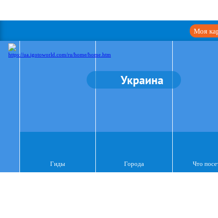
Моя ка
Украина
Гиды
Города
Что посе