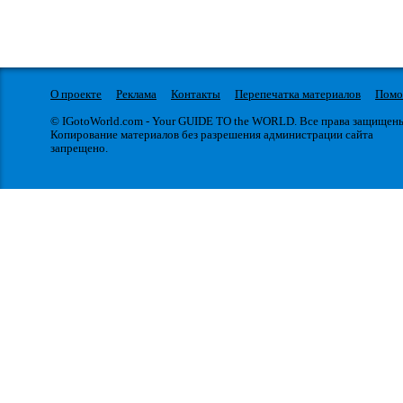
О проекте
Реклама
Контакты
Перепечатка материалов
Пом
© IGotoWorld.com - Your GUIDE TO the WORLD. Все права защищен
Копирование материалов без разрешения администрации сайта
запрещено.