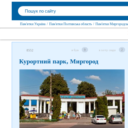
Пам'ятки Україна
/
Пам'ятки Полтавська область
/
Пам'ятки Миргородсь
9
2
я був
я хочу сюди
8552
Курортний парк, Миргород