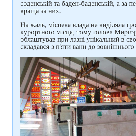
соденській та баден-баденській, а за 
краща за них.
На жаль, місцева влада не виділяла г
курортного місця, тому голова Мирго
облаштував при лазні унікальний в св
складався з п'яти ванн до зовнішнього
Слідкуйте за нами в
соцмережах