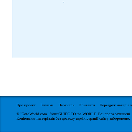
)
Про проект
Реклама
Партнери
Контакти
Передрук матеріал
© IGotoWorld.com - Your GUIDE TO the WORLD. Всі права захищені.
Копіювання матеріалів без дозволу адміністрації сайту заборонено.