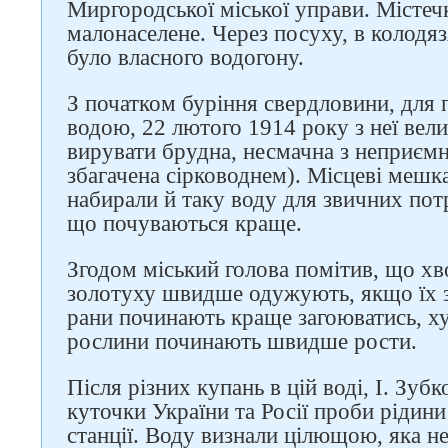
Миргородської міської управи. Містеч
малонаселене. Через посуху, в колодяз
було власного водогону.
З початком буріння свердловини, для 
водою, 22 лютого 1914 року з неї ве
вирувати брудна, несмачна з неприємн
збагачена сірководнем). Місцеві мешка
набирали й таку воду для звичних потр
що почуваються краще.
Згодом міський голова помітив, що хво
золотуху швидше одужують, якщо їх 
рани починають краще загоюватись, х
рослини починають швидше рости.
Після різних купань в цій воді, І. Зубк
куточки України та Росії проби рідини
станції. Воду визнали цілющою, яка н