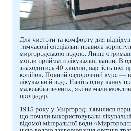
Для чистоти та комфорту для відвідув
тимчасові спеціальні правила користу
миргородською водою. Лише отримавш
могли приймати лікувальні ванни. В о
знаходитись 40 хвилин, вартість цієї 
копійок. Повний оздоровчий курс — ві
лікувальній воді. Навіть одну ванну п
малозабезпечених, які не мали можлив
процедур.
1915 року у Миргороді з'явилися перші
що почали використовували лікувальні
відомої мінеральної води «Миргородсь
цією водою захворювання органів тра