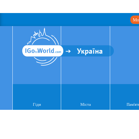
Мо
Україна
Гіди
Міста
Пам'ят