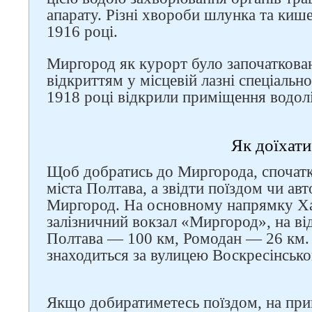
апарату. Різні хвороби шлунка та киш
1916 році.
Миргород як курорт було започаткован
відкриттям у місцевій лазні спеціально
1918 році відкрили приміщення водол
Як доїхати
Щоб добратись до Миргорода, спочатк
міста Полтава, а звідти поїздом чи ав
Миргород. На основному напрямку Ха
залізничний вокзал «Миргород», на ві
Полтава — 100 км, Ромодан — 26 км.
знаходиться за вулицею Воскресінською
Якщо добиратиметесь поїздом, на при