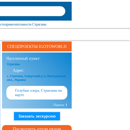
стопримечательности Стриганы
СПЕЦПРОЕКТЫ IGOTOWORLD
Населенный пункт:
Стриганы
Адрес:
с. Стриганы, Славутский р-н, Хмельницкая
обл., Украина
Голубые озера, Стриганы на
карте
Оценок:
1
Заказать экскурсию
Посмотреть отели рядом