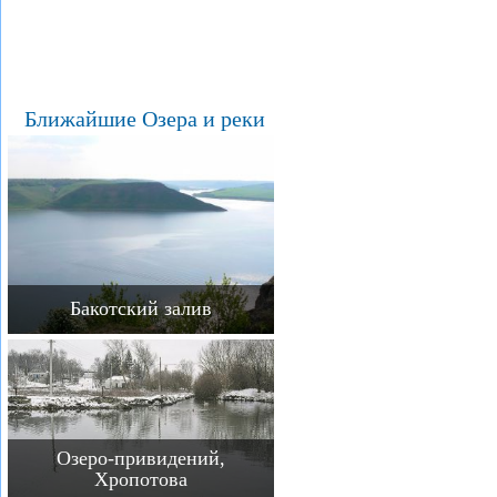
Ближайшие Озера и реки
Бакотский залив
Озеро-привидений,
Хропотова
Городское озеро, Ивано-