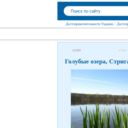
Достопримечательности Украина
/
Достоп
я был
34389
Голубые озера, Стри