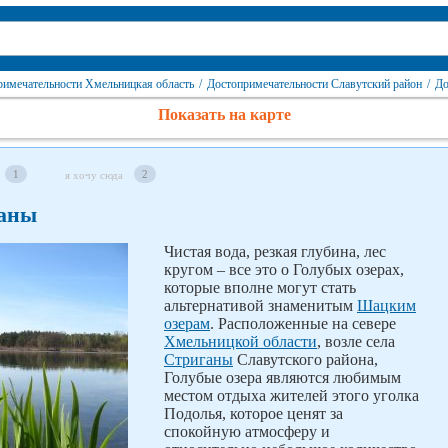
римечательности Хмельницкая область
/
Достопримечательности Славутский район
/
До
Показать на карте
1
2
я хочу сюда
ганы
Чистая вода, резкая глубина, лес
кругом – все это о Голубых озерах,
которые вполне могут стать
альтернативой знаменитым
Шацким
озерам
. Расположенные на севере
Хмельницкой области
, возле села
Стриганы
Славутского района,
Голубые озера являются любимым
местом отдыха жителей этого уголка
Подолья, которое ценят за
спокойную атмосферу и