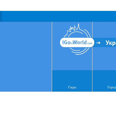
Укр
Гиды
Горо