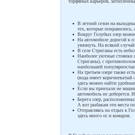
торфяных карьеров, затопленн
В летний сезон на выходны
тех, которые понравились, а
Вокруг Голубых озер можн
На автомобиле дорогой к о
увязнуть. На всякий случай
В селе Стриганы есть небол
Наиболее уютные стоянки сл
Стриганы), с противополож
наибольшей популярностью
На третьем озере также ест
(вода имеет коричневатый от
здесь можно найти удобные
Если вы приехали не машино
автомобиль не доберется. И
Берега озер, расположенны
А вот рыбакам эти места по
Отправляясь на отдых к Го
здесь много ос и комаров.