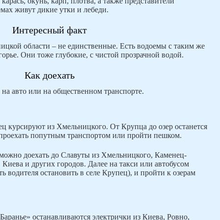
карась, окунь, карп, плотва, а также представители
мах живут дикие утки и лебеди.
Интересный факт
ницкой области – не единственные. Есть водоемы с таким же
орье. Они тоже глубокие, с чистой прозрачной водой.
Как доехать
 на авто или на общественном транспорте.
ец курсируют из Хмельницкого. От Крупца до озер останется
 проехать попутным транспортом или пройти пешком.
можно доехать до Славуты из Хмельницкого, Каменец-
 Киева и других городов. Далее на такси или автобусом
ь водителя остановить в селе Крупец), и пройти к озерам
аранье» останавливаются электрички из Киева, Ровно,