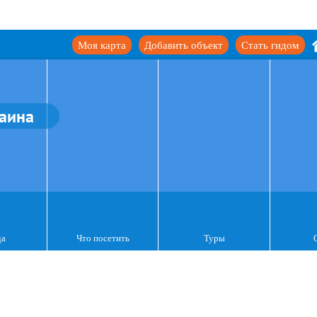
Моя карта
Добавить объект
Стать гидом
аина
да
Что посетить
Туры