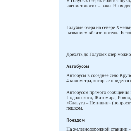
В Голубых озерах водятся щука, 
членистоногих – раки. На водое
Голубые озера на севере Хмель
названием вблизи поселка Белог
Доехать до Голубых озер можно
Автобусом
Автобусы в соседнее село Круп
4 километра, которые придется
Автобусом прямого сообщения 
Подольского, Житомира, Ровно,
«Славута – Нетишин» (попросит
пешком.
Поездом
На железнодорожной станции «Б