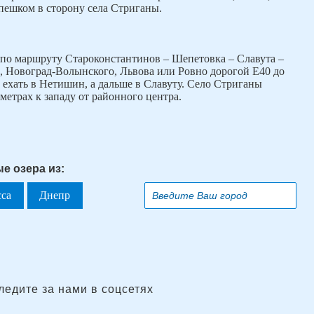
пешком в сторону села Стриганы.
 по маршруту Староконстантинов – Шепетовка – Славута –
, Новоград-Волынского, Львова или Ровно дорогой Е40 до
 ехать в Нетишин, а дальше в Славуту. Село Стриганы
метрах к западу от районного центра.
е озера из:
сса
Днепр
ледите за нами в соцсетях