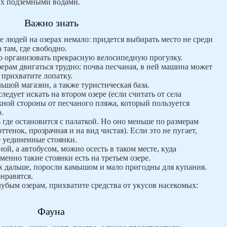
ых подземными водами.
Важно знать
е людей на озерах немало: придется выбирать место не среди
 там, где свободно.
о организовать прекрасную велосипедную прогулку.
зерам двигаться трудно: почва песчаная, в ней машина может
 прихватите лопатку.
ьшой магазин, а также туристическая база.
едует искать на втором озере (если считать от села
ной стороны от песчаного пляжа, который пользуется
.
ь где остановится с палаткой. Но оно меньше по размерам
тенок, прозрачная и на вид чистая). Если это не пугает,
 уединенные стоянки.
й, а автобусом, можно осесть в таком месте, куда
менно такие стоянки есть на третьем озере.
х дальше, поросли камышом и мало пригодны для купания.
нравятся.
лубым озерам, прихватите средства от укусов насекомых:
Фауна