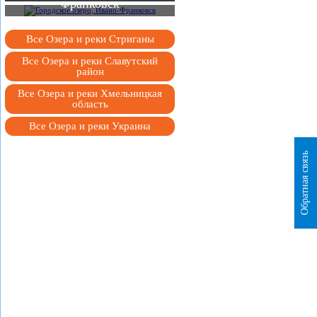
Франковск
Все Озера и реки Стриганы
Все Озера и реки Славутский
район
Все Озера и реки Хмельницкая
область
Все Озера и реки Украина
Обратная связь