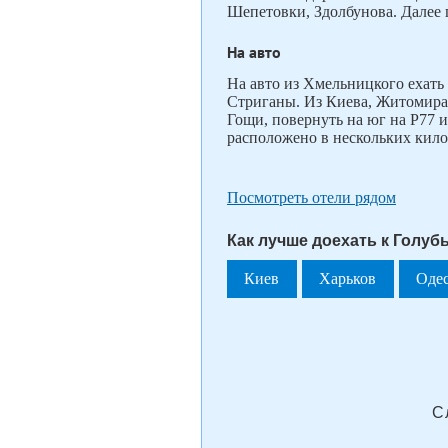
Шепетовки, Здолбунова. Далее 
На авто
На авто из Хмельницкого ехать
Стриганы. Из Киева, Житомира
Гощи, повернуть на юг на Р77 и
расположено в нескольких кило
Посмотреть отели рядом
Как лучше доехать к Голубы
Киев
Харьков
Оде
С