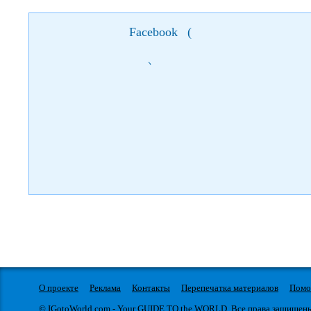
Facebook
(
)
О проекте
Реклама
Контакты
Перепечатка материалов
Пом
© IGotoWorld.com - Your GUIDE TO the WORLD. Все права защищен