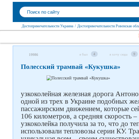
Достопримечательности Украина
/
Достопримечательности Ровенская обл
4
9
я был
я хочу сюда
19986
Полесский трамвай «Кукушка»
узкоколейная железная дорога Антоно
одной из трех в Украине подобных же
пассажирским движением, которые сей
106 километров, а средняя скорость – 
узкоколейка получила за то, что до т
использовали тепловозы серии КУ. Тр
уникальная всем – своим существован