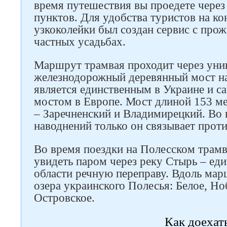
время путешествия вы проедете через
пунктов. Для удобства туристов на к
узкоколейки был создан сервис с про
частных усадьбах.
Маршрут трамвая проходит через уни
железнодорожный деревянный мост на
является единственным в Украине и 
мостом в Европе. Мост длиной 153 ме
– Заречненский и Владимирецкий. Во 
наводнений только он связывает прот
Во время поездки на Полесском трам
увидеть паром через реку Стырь – ед
области речную переправу. Вдоль мар
озера украинского Полесья: Белое, Но
Островское.
Как доехат