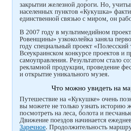
закрытии железной дороги. Но, учиты
населенных пунктов «Кукушка» факти
Следите за нами в соцсетях
единственной связью с миром, он рабо
В 2007 году в мультимедийном проект
Ровенщины» узкоколейка заняла перво
году специальный проект «Полесский 
Всеукраинском конкурсе проектов и 
самоуправления. Результатом стало со
рекламной продукции, проведение фе
и открытие уникального музея.
Что можно увидеть на м
Путешествие на «Кукушке» очень позн
вы можете не только узнать историю ж
посмотреть на леса, болота и песчаны
Движение поездов начинается ежеднев
Заречное
. Продолжительность маршрут