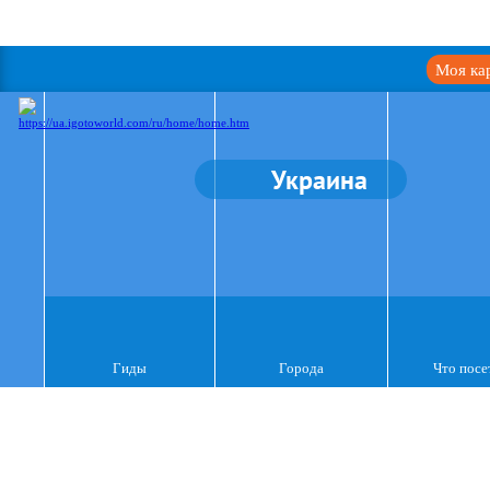
Моя ка
Украина
Гиды
Города
Что посе